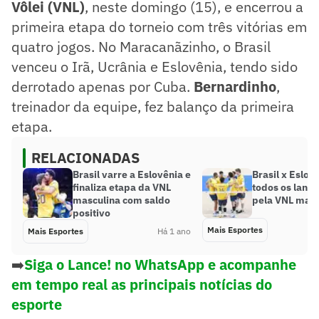
Vôlei (VNL)
, neste domingo (15), e encerrou a
primeira etapa do torneio com três vitórias em
quatro jogos. No Maracanãzinho, o Brasil
venceu o Irã, Ucrânia e Eslovênia, tendo sido
derrotado apenas por Cuba.
Bernardinho
,
treinador da equipe, fez balanço da primeira
etapa.
RELACIONADAS
Brasil varre a Eslovênia e
Brasil x Eslov
finaliza etapa da VNL
todos os lance
masculina com saldo
pela VNL masc
positivo
Mais Esportes
Mais Esportes
Há 1 ano
➡️
Siga o Lance! no WhatsApp e acompanhe
em tempo real as principais notícias do
esporte