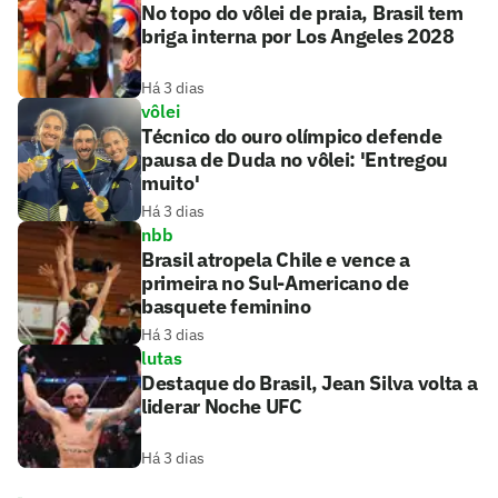
No topo do vôlei de praia, Brasil tem
briga interna por Los Angeles 2028
Há 3 dias
vôlei
Técnico do ouro olímpico defende
pausa de Duda no vôlei: 'Entregou
muito'
Há 3 dias
nbb
Brasil atropela Chile e vence a
primeira no Sul-Americano de
basquete feminino
Há 3 dias
lutas
Destaque do Brasil, Jean Silva volta a
liderar Noche UFC
Há 3 dias