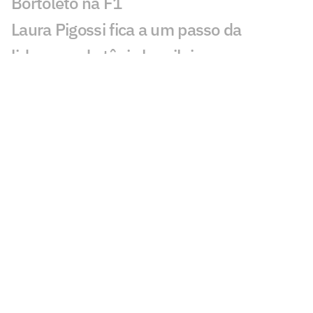
Bortoleto na F1
Laura Pigossi fica a um passo da
liderança do tênis brasileiro
Evandro evita pensar em última
Olimpíada: 'Não vou pro tudo ou nada'
Calouro da NBA desafia Luka Doncic:
'Quero ver se é lento mesmo'
Alex Poatan não volta ao UFC em
disputa por cinturão
João Fonseca sonha com top 20 da ATP
no Masters 1000 de Montreal
De João Fonseca a Poatan: leilão de