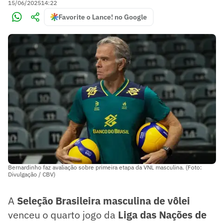
15/06/2025
14:22
Favorite o Lance! no Google
Bernardinho faz avaliação sobre primeira etapa da VNL masculina. (Foto:
Divulgação / CBV)
A
Seleção Brasileira masculina de vôlei
venceu o quarto jogo da
Liga das Nações de