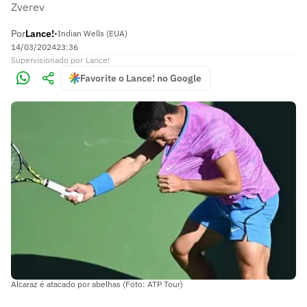
Zverev
Por
Lance!
•
Indian Wells (EUA)
14/03/2024
23:36
Supervisionado
por
Lance!
Favorite o Lance! no Google
Alcaraz é atacado por abelhas (Foto: ATP Tour)