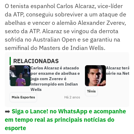
O tenista espanhol Carlos Alcaraz, vice-líder
da ATP, conseguiu sobreviver a um ataque de
abelhas e vencer o alemão Alexander Zverev,
sexto da ATP. Alcaraz se vingou da derrota
sofrida no Australian Open e se garantiu na
semifinal do Masters de Indian Wells.
RELACIONADAS
Carlos Alcaraz é atacado
Alcaraz terá s
por enxame de abelhas e
série na Netfli
jogo com Zverev é
interrompido em Indian
Wells
Tênis
Mais Esportes
Há 2 anos
➡️
Siga o Lance! no WhatsApp e acompanhe
em tempo real as principais notícias do
esporte