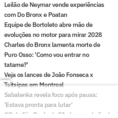
Leilão de Neymar vende experiências
com Do Bronx e Poatan
Equipe de Bortoleto abre mão de
evoluções no motor para mirar 2028
Charles do Bronx lamenta morte de
Puro Osso: 'Como vou entrar no
tatame?'
Veja os lances de João Fonseca x
Tsitsipas em Montreal
Sabalenka revela foco após pausa:
'Estava pronta para lutar'
GP de São Paulo de F1 abre venda final