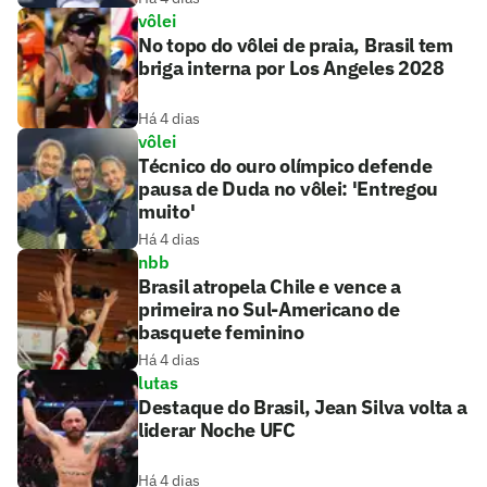
vôlei
No topo do vôlei de praia, Brasil tem
briga interna por Los Angeles 2028
Há 4 dias
vôlei
Técnico do ouro olímpico defende
pausa de Duda no vôlei: 'Entregou
muito'
Há 4 dias
nbb
Brasil atropela Chile e vence a
primeira no Sul-Americano de
basquete feminino
Há 4 dias
lutas
Destaque do Brasil, Jean Silva volta a
liderar Noche UFC
Há 4 dias