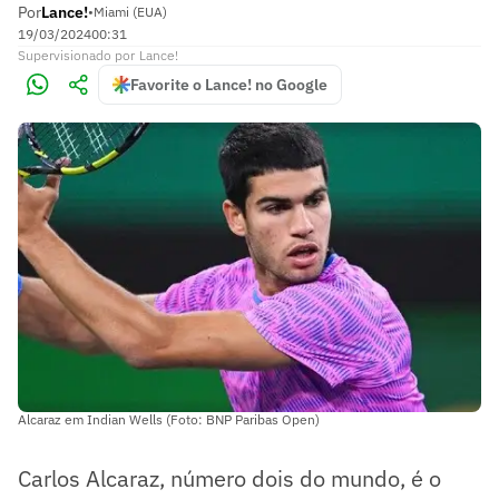
Por
Lance!
•
Miami (EUA)
19/03/2024
00:31
Supervisionado
por
Lance!
Favorite o Lance! no Google
Alcaraz em Indian Wells (Foto: BNP Paribas Open)
Carlos Alcaraz, número dois do mundo, é o