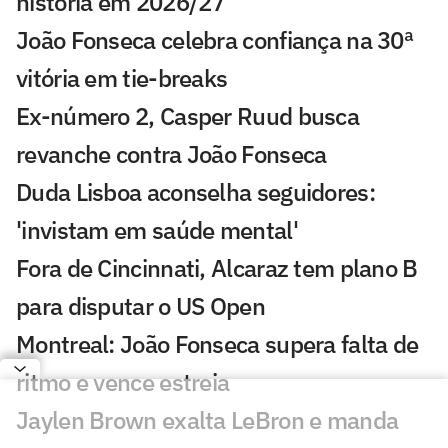
história em 2026/27
João Fonseca celebra confiança na 30ª
vitória em tie-breaks
Ex-número 2, Casper Ruud busca
revanche contra João Fonseca
Duda Lisboa aconselha seguidores:
'invistam em saúde mental'
Fora de Cincinnati, Alcaraz tem plano B
para disputar o US Open
Montreal: João Fonseca supera falta de
ritmo e vence estreia
Jaylen Brown exalta LeBron e manda