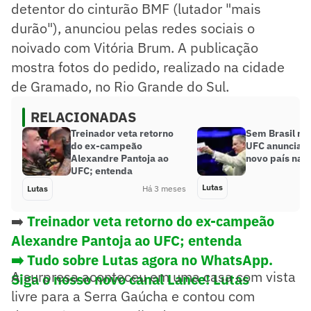
detentor do cinturão BMF (lutador "mais
durão"), anunciou pelas redes sociais o
noivado com Vitória Brum. A publicação
mostra fotos do pedido, realizado na cidade
de Gramado, no Rio Grande do Sul.
RELACIONADAS
Treinador veta retorno
Sem Brasil no
do ex-campeão
UFC anuncia e
Alexandre Pantoja ao
novo país na 
UFC; entenda
Lutas
Lutas
Há 3 meses
➡️
Treinador veta retorno do ex-campeão
Alexandre Pantoja ao UFC; entenda
➡️ Tudo sobre Lutas agora no WhatsApp.
A surpresa aconteceu em uma casa com vista
Siga o nosso novo canal Lance! Lutas
livre para a Serra Gaúcha e contou com