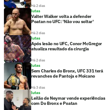
Há 2 dias
lutas
Valter Walker volta a defender
Poatan no UFC: 'Não vou soltar'
Há 2 dias
lutas
Após lesão no UFC, Conor McGregor
atualiza resultado da cirurgia
Há 2 dias
lutas
Sem Charles do Bronx, UFC 331 terá
revanches de Pantoja e Moicano
Há 3 dias
lutas
Leilão de Neymar vende experiências
com Do Bronx e Poatan