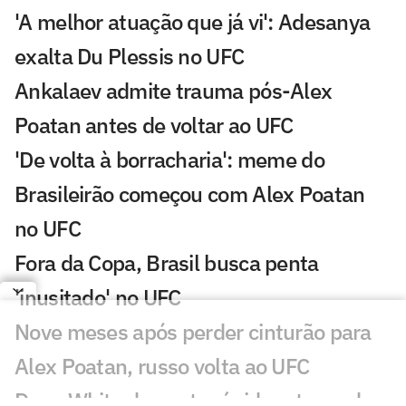
'A melhor atuação que já vi': Adesanya
exalta Du Plessis no UFC
Ankalaev admite trauma pós-Alex
Poatan antes de voltar ao UFC
'De volta à borracharia': meme do
Brasileirão começou com Alex Poatan
no UFC
Fora da Copa, Brasil busca penta
'inusitado' no UFC
Nove meses após perder cinturão para
Alex Poatan, russo volta ao UFC
Dana White descarta rápido retorno de