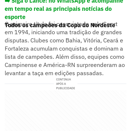
➡️ Siga o Lance! no WhatsApp e acompanhe
em tempo real as principais notícias do
esporte
O primeiro título foi conquistado pelo Sport
Todos os campeões da Copa do Nordeste
em 1994, iniciando uma tradição de grandes
disputas. Clubes como Bahia, Vitória, Ceará e
Fortaleza acumulam conquistas e dominam a
lista de campeões. Além disso, equipes como
Campinense e América-RN surpreenderam ao
levantar a taça em edições passadas.
CONTINUA
APÓS A
PUBLICIDADE