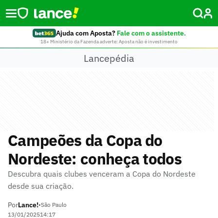
Ajuda com Aposta?
Fale com o assistente.
18+ Ministério da Fazenda adverte: Aposta não é investimento
Lancepédia
Campeões da Copa do
Nordeste: conheça todos
Descubra quais clubes venceram a Copa do Nordeste
desde sua criação.
Por
Lance!
•
São Paulo
13/01/2025
14:17