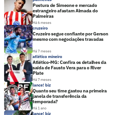
Postura de Simeone e mercado
estrangeiro afastam Almada do
Palmeiras
Há 6 meses
cruzeiro
Cruzeiro segue confiante por Gerson
mesmo com negociações travadas
Há 7 meses
atlético mineiro
Atlético-MG: Confira os detalhes da
saída de Fausto Vera para o River
Plate
Há 7 meses
lance! biz
Quanto seu time gastou na primeira
janela de transferência da
temporada?
Há 1 ano
lance! biz