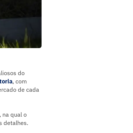
liosos do
toria
, com
mercado de cada
 na qual o
 detalhes.