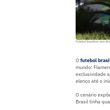
Futebol brasileiro tem do
O
futebol brasi
mundo: Flameng
exclusividade 
elenco até o iní
O cenário expõe
Brasil tinha qu