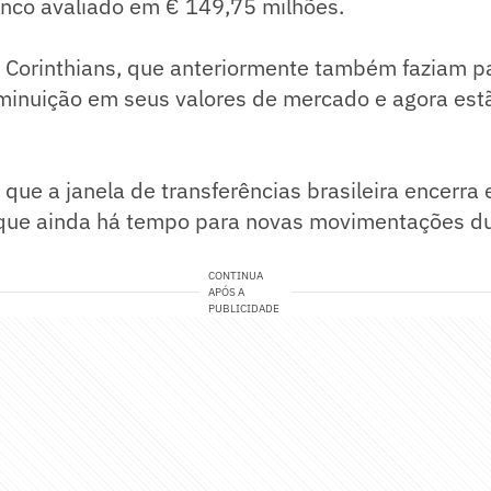
nco avaliado em € 149,75 milhões.
 Corinthians, que anteriormente também faziam pa
minuição em seus valores de mercado e agora estã
 que a janela de transferências brasileira encerra
a que ainda há tempo para novas movimentações d
CONTINUA
APÓS A
PUBLICIDADE