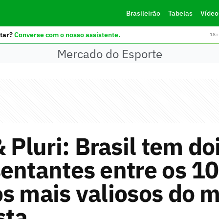
Brasileirão
Tabelas
Vídeo
tar?
Converse com o nosso assistente.
18+ 
Mercado do Esporte
& Pluri: Brasil tem do
entantes entre os 1
s mais valiosos do 
sta