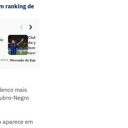
em ranking de
Clubes europeus agitam mercado
de
de patrocínio antes do início da
temporada; veja últimas
novidades
 anos
Mercado do Esporte
Há 3 anos
elenco mais
Rubro-Negro
ão aparece em