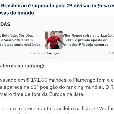
: Brasileirão é superado pela 2ª divisão inglesa 
iosas do mundo
ADAS
 Botafogo, Coritiba,
Vitor Roque sofre valorização 
 e Vasco oficializam
1500% e premia aposta do
de bloco comercial único
Athletico-PR; veja números
Há 3 anos
Finanças
Há 3
ileiros no ranking:
avaliado em € 171,65 milhões, o Flamengo tem o 
 e aparece na 61ª posição do ranking mundial. O 
eiro time de fora da Europa na lista.
 o outro representante brasileiro na lista. O Verd