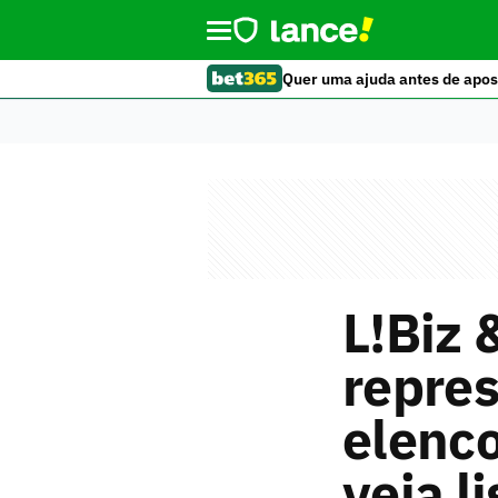
Quer uma ajuda antes de apos
L!Biz 
repres
elenco
veja li