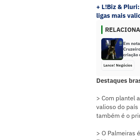
+ L!Biz & Pluri
ligas mais val
RELACION
Em nota,
Cruzeiro
criação 
Lance! Negócios
Destaques bras
> Com plantel 
valioso do país
também é o prim
> O Palmeiras é