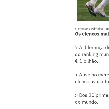
Flamengo e Palmeiras rep
Os elencos mai
> A diferença d
do ranking mund
€ 1 bilhão.
> Ativo no mer
elenco avaliado
> Dos 20 primei
do mundo.