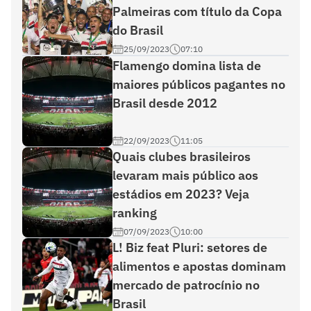
Palmeiras com título da Copa
do Brasil
25/09/2023
07:10
Flamengo domina lista de
maiores públicos pagantes no
Brasil desde 2012
22/09/2023
11:05
Quais clubes brasileiros
levaram mais público aos
estádios em 2023? Veja
ranking
07/09/2023
10:00
L! Biz feat Pluri: setores de
alimentos e apostas dominam
mercado de patrocínio no
Brasil