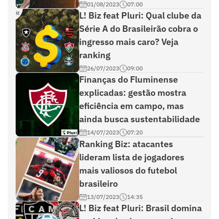
01/08/2023
07:00
L! Biz feat Pluri: Qual clube da
Série A do Brasileirão cobra o
ingresso mais caro? Veja
ranking
26/07/2023
09:00
Finanças do Fluminense
explicadas: gestão mostra
eficiência em campo, mas
ainda busca sustentabilidade
14/07/2023
07:20
Ranking Biz: atacantes
lideram lista de jogadores
mais valiosos do futebol
brasileiro
13/07/2023
14:35
L! Biz feat Pluri: Brasil domina