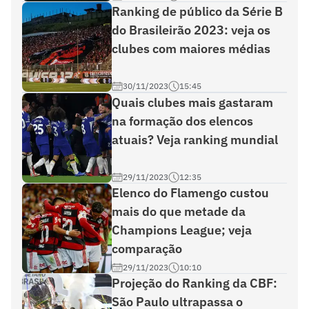
Ranking de público da Série B
do Brasileirão 2023: veja os
clubes com maiores médias
30/11/2023
15:45
Quais clubes mais gastaram
na formação dos elencos
atuais? Veja ranking mundial
29/11/2023
12:35
Elenco do Flamengo custou
mais do que metade da
Champions League; veja
comparação
29/11/2023
10:10
Projeção do Ranking da CBF:
São Paulo ultrapassa o