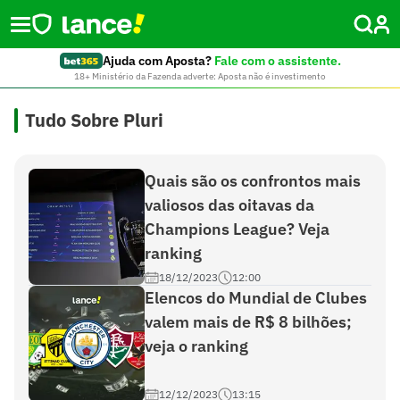
Ajuda com Aposta?
Fale com o assistente.
18+ Ministério da Fazenda adverte: Aposta não é investimento
Tudo Sobre Pluri
Quais são os confrontos mais
valiosos das oitavas da
Champions League? Veja
ranking
18/12/2023
12:00
Elencos do Mundial de Clubes
valem mais de R$ 8 bilhões;
veja o ranking
12/12/2023
13:15