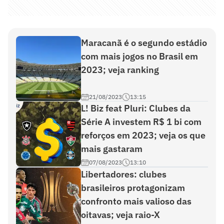
Maracanã é o segundo estádio
com mais jogos no Brasil em
2023; veja ranking
21/08/2023
13:15
L! Biz feat Pluri: Clubes da
Série A investem R$ 1 bi com
reforços em 2023; veja os que
mais gastaram
07/08/2023
13:10
Libertadores: clubes
brasileiros protagonizam
confronto mais valioso das
oitavas; veja raio-X