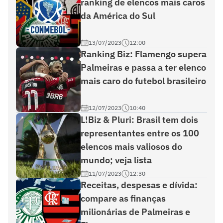
ranking de elencos mais caros
da América do Sul
13/07/2023
12:00
Ranking Biz: Flamengo supera
Palmeiras e passa a ter elenco
mais caro do futebol brasileiro
12/07/2023
10:40
L!Biz & Pluri: Brasil tem dois
representantes entre os 100
elencos mais valiosos do
mundo; veja lista
11/07/2023
12:30
Receitas, despesas e dívida:
compare as finanças
milionárias de Palmeiras e