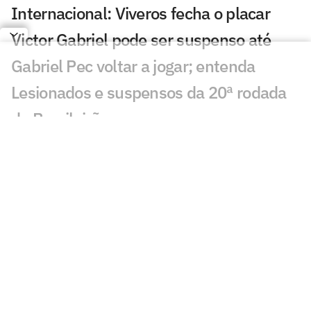
Internacional: Viveros fecha o placar
Victor Gabriel pode ser suspenso até
Gabriel Pec voltar a jogar; entenda
Lesionados e suspensos da 20ª rodada
do Brasileirão
Palmeiras e Flamengo 'invertem papéis',
mas ampliam distância em Brasileirão
equilibrado
Por onde anda Anderson, meia ex-
Grêmio e Internacional?
Primeiro turno do Brasileirão repete
padrão de demissões de treinadores