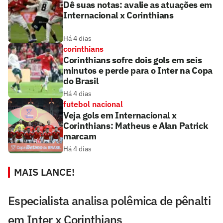
Dê suas notas: avalie as atuações em
Internacional x Corinthians
Há 4 dias
corinthians
Corinthians sofre dois gols em seis
minutos e perde para o Inter na Copa
do Brasil
Há 4 dias
futebol nacional
Veja gols em Internacional x
Corinthians: Matheus e Alan Patrick
marcam
Há 4 dias
MAIS LANCE!
Especialista analisa polêmica de pênalti
em Inter x Corinthians