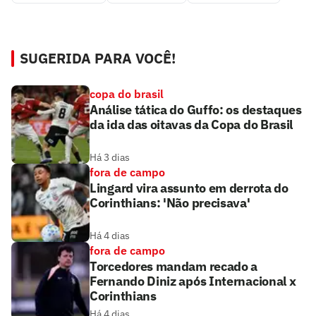
SUGERIDA PARA VOCÊ!
copa do brasil
Análise tática do Guffo: os destaques
da ida das oitavas da Copa do Brasil
Há 3 dias
fora de campo
Lingard vira assunto em derrota do
Corinthians: 'Não precisava'
Há 4 dias
fora de campo
Torcedores mandam recado a
Fernando Diniz após Internacional x
Corinthians
Há 4 dias