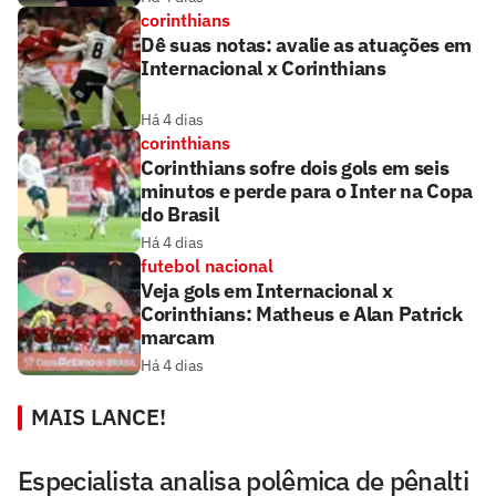
corinthians
Dê suas notas: avalie as atuações em
Internacional x Corinthians
Há 4 dias
corinthians
Corinthians sofre dois gols em seis
minutos e perde para o Inter na Copa
do Brasil
Há 4 dias
futebol nacional
Veja gols em Internacional x
Corinthians: Matheus e Alan Patrick
marcam
Há 4 dias
MAIS LANCE!
Especialista analisa polêmica de pênalti