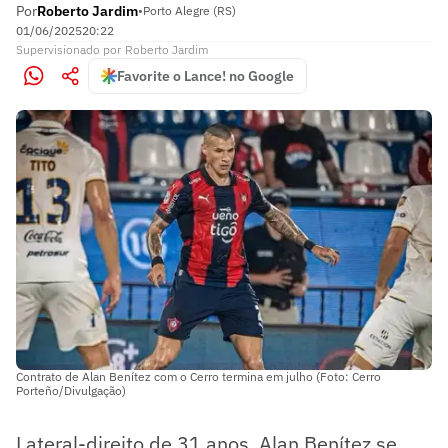
Por
Roberto Jardim
•
Porto Alegre (RS)
01/06/2025
20:22
Supervisionado
por
Roberto Jardim
Favorite o Lance! no Google
Contrato de Alan Benítez com o Cerro termina em julho (Foto: Cerro
Porteño/Divulgação)
Lateral-direito de 31 anos, Alan Benítez se