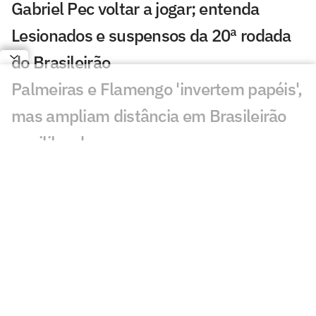
Gabriel Pec voltar a jogar; entenda
Lesionados e suspensos da 20ª rodada
do Brasileirão
Palmeiras e Flamengo 'invertem papéis',
mas ampliam distância em Brasileirão
equilibrado
Por onde anda Anderson, meia ex-
Grêmio e Internacional?
Primeiro turno do Brasileirão repete
padrão de demissões de treinadores
Internacional x Cruzeiro: STJD denuncia
Victor Gabriel por entrada que lesionou