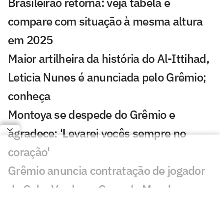
Brasileirão retorna: veja tabela e
compare com situação à mesma altura
em 2025
Maior artilheira da história do Al-Ittihad,
Leticia Nunes é anunciada pelo Grêmio;
conheça
Montoya se despede do Grêmio e
agradece: 'Levarei vocês sempre no
coração'
Grêmio anuncia contratação de jogador
de Cabo Verde na Copa do Mundo
Torcedores reagem a pênalti de Gabriel