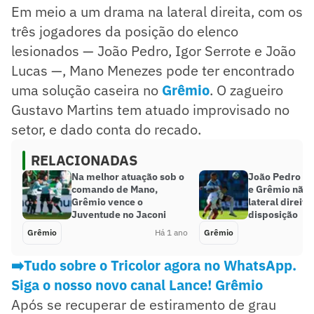
Em meio a um drama na lateral direita, com os
três jogadores da posição do elenco
lesionados — João Pedro, Igor Serrote e João
Lucas —, Mano Menezes pode ter encontrado
uma solução caseira no
Grêmio
. O zagueiro
Gustavo Martins tem atuado improvisado no
setor, e dado conta do recado.
RELACIONADAS
Na melhor atuação sob o
João Pedro sof
comando de Mano,
e Grêmio não 
Grêmio vence o
lateral direito
Juventude no Jaconi
disposição
Grêmio
Há 1 ano
Grêmio
➡️Tudo sobre o Tricolor agora no WhatsApp.
Siga o nosso novo canal Lance! Grêmio
Após se recuperar de estiramento de grau