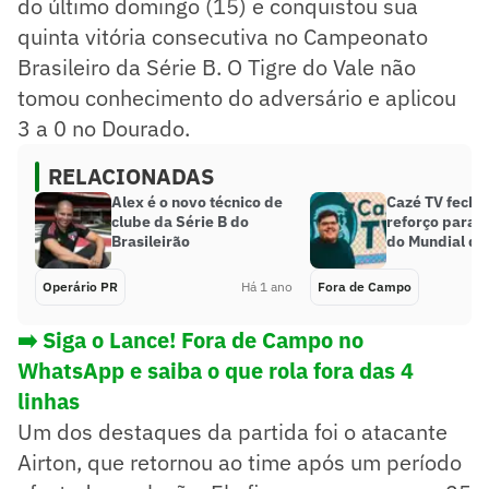
do último domingo (15) e conquistou sua
quinta vitória consecutiva no Campeonato
Brasileiro da Série B. O Tigre do Vale não
tomou conhecimento do adversário e aplicou
3 a 0 no Dourado.
RELACIONADAS
Alex é o novo técnico de
Cazé TV fecha
clube da Série B do
reforço para a
Brasileirão
do Mundial de
Operário PR
Há 1 ano
Fora de Campo
➡️ Siga o Lance! Fora de Campo no
WhatsApp e saiba o que rola fora das 4
linhas
Um dos destaques da partida foi o atacante
Airton, que retornou ao time após um período