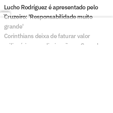
Lucho Rodríguez é apresentado pelo
Cruzeiro: 'Responsabilidade muito
grande'
Corinthians deixa de faturar valor
milionário com eliminação na Copa do
Brasil
Flamengo anuncia nova plataforma de
negócios e reposicionamento de marca
Diretor vê elenco do Atlético competitivo
mas não descarta novas movimentações
AO VIVO: assista à apresentação de
Lucho Rodríguez no Cruzeiro