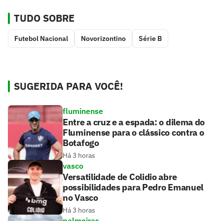
TUDO SOBRE
Futebol Nacional
Novorizontino
Série B
SUGERIDA PARA VOCÊ!
fluminense
Entre a cruz e a espada: o dilema do
Fluminense para o clássico contra o
Botafogo
Há 3 horas
vasco
Versatilidade de Colidio abre
possibilidades para Pedro Emanuel
no Vasco
Há 3 horas
palmeiras