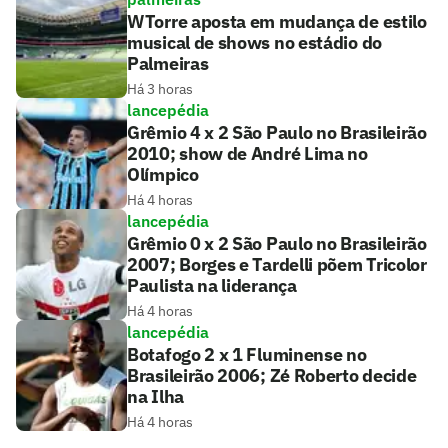
WTorre aposta em mudança de estilo
musical de shows no estádio do
Palmeiras
Há 3 horas
lancepédia
Grêmio 4 x 2 São Paulo no Brasileirão
2010; show de André Lima no
Olímpico
Há 4 horas
lancepédia
Grêmio 0 x 2 São Paulo no Brasileirão
2007; Borges e Tardelli põem Tricolor
Paulista na liderança
Há 4 horas
lancepédia
Botafogo 2 x 1 Fluminense no
Brasileirão 2006; Zé Roberto decide
na Ilha
Há 4 horas