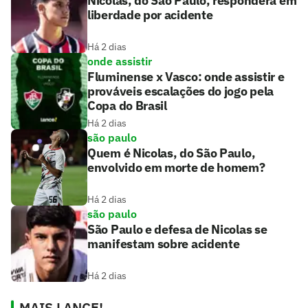
Nicolas, do São Paulo, responderá em
liberdade por acidente
Há 2 dias
onde assistir
Fluminense x Vasco: onde assistir e
prováveis escalações do jogo pela
Copa do Brasil
Há 2 dias
são paulo
Quem é Nicolas, do São Paulo,
envolvido em morte de homem?
Há 2 dias
são paulo
São Paulo e defesa de Nicolas se
manifestam sobre acidente
Há 2 dias
MAIS LANCE!