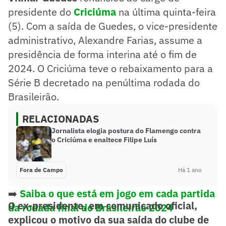
presidente do
Criciúma
na última quinta-feira
(5). Com a saída de Guedes, o vice-presidente
administrativo, Alexandre Farias, assume a
presidência de forma interina até o fim de
2024. O Criciúma teve o rebaixamento para a
Série B decretado na penúltima rodada do
Brasileirão.
RELACIONADAS
Jornalista elogia postura do Flamengo contra
o Criciúma e enaltece Filipe Luís
Fora de Campo
Há 1 ano
➡️
Saiba o que está em jogo em cada partida
O ex-presidente, em comunicado oficial,
da rodada final do Brasileirão 2024
explicou o motivo da sua saída do clube de