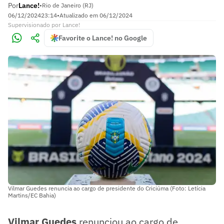
Por
Lance!
•
Rio de Janeiro (RJ)
06/12/2024
23:14
•
Atualizado em
06/12/2024
Supervisionado
por
Lance!
Favorite o Lance! no Google
Vilmar Guedes renuncia ao cargo de presidente do Criciúma (Foto: Letícia
Martins/EC Bahia)
Vilmar Guedes
renunciou ao cargo de