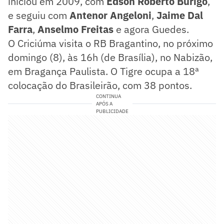
iniciou em 2009, com
Edson Roberto Búrigo
,
e seguiu com
Antenor Angeloni
,
Jaime Dal
Farra
,
Anselmo Freitas
e agora Guedes.
O Criciúma visita o RB Bragantino, no próximo
domingo (8), às 16h (de Brasília), no Nabizão,
em Bragança Paulista. O Tigre ocupa a 18ª
colocação do Brasileirão, com 38 pontos.
CONTINUA
APÓS A
PUBLICIDADE