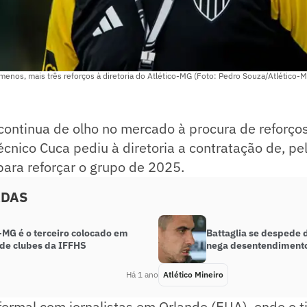
menos, mais três reforços à diretoria do Atlético-MG (Foto: Pedro Souza/Atlético-
continua de olho no mercado à procura de reforço
cnico Cuca pediu à diretoria a contratação de, p
para reforçar o grupo de 2025.
ADAS
-MG é o terceiro colocado em
Battaglia se despede 
 de clubes da IFFHS
nega desentendiment
Há 1 ano
Atlético Mineiro
ormal com jornalistas em Orlando (EUA), onde o t