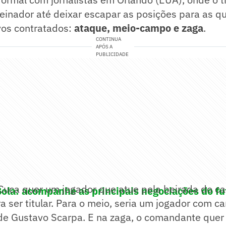
einador até deixar escapar as posições para as q
os contratados:
ataque, meio-campo e zaga
.
CONTINUA
APÓS A
PUBLICIDADE
 Cuca quer um jogador que atue pela beirada do c
ola: acompanhe as principais negociações do fut
a ser titular. Para o meio, seria um jogador com ca
 de Gustavo Scarpa. E na zaga, o comandante quer