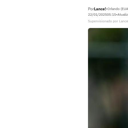
Por
Lance!
•
Orlando (EUA
22/01/2025
05:15
•
Atuali
Supervisionado
por
Lance