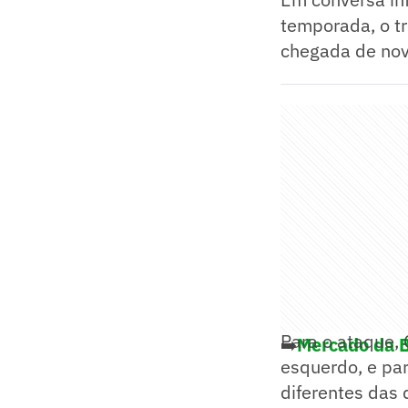
temporada, o tr
chegada de nov
Para o ataque,
➡️
Mercado da B
esquerdo, e par
diferentes das