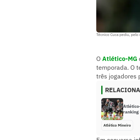
Técnico Cuca pediu, pelo 
O
Atlético-MG
temporada. O té
três jogadores 
RELACION
Atlético
ranking
Atlético Mineiro
Em conversa inf