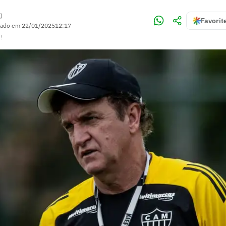
)
Favorit
zado em
22/01/2025
12:17
!