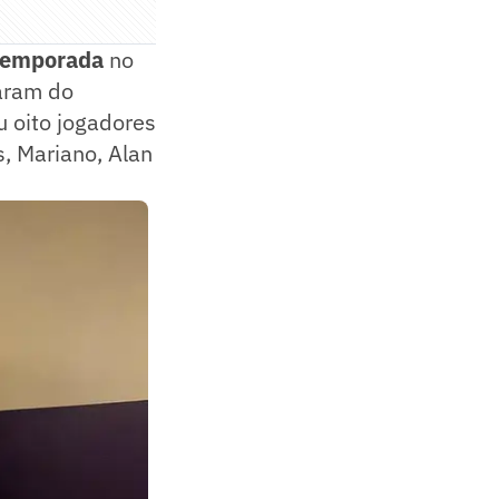
 temporada
no
garam do
u oito jogadores
s, Mariano, Alan