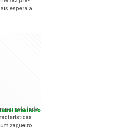
uais espera a
ampo, pelo lado
ebol brasileiro
racterísticas
 um zagueiro