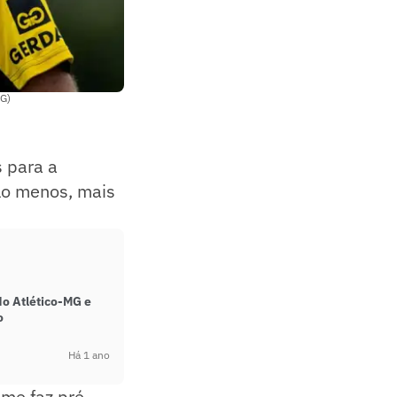
MG)
s para a
elo menos, mais
do Atlético-MG e
o
Há 1 ano
ime faz pré-