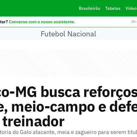
Brasileirão
Tabelas
Vídeo
tar?
Converse com o nosso assistente.
18+ 
Futebol Nacional
co-MG busca reforços
e, meio-campo e defe
 treinador
toria do Galo atacante, meia e zagueiro para serem titu