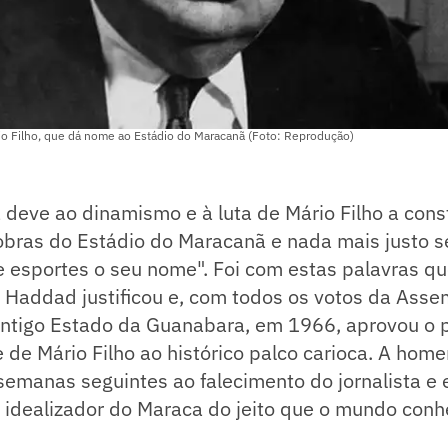
ário Filho, que dá nome ao Estádio do Maracanã (Foto: Reprodução)
 deve ao dinamismo e à luta de Mário Filho a cons
obras do Estádio do Maracanã e nada mais justo s
 esportes o seu nome". Foi com estas palavras qu
 Haddad justificou e, com todos os votos da Asse
antigo Estado da Guanabara, em 1966, aprovou o pr
 de Mário Filho ao histórico palco carioca. A ho
emanas seguintes ao falecimento do jornalista e e
idealizador do Maraca do jeito que o mundo conh