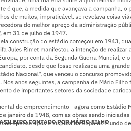
etividade, uma matéria sobre a qual reinava muita
nte é que, à medida que avançava a campanha, o p
lhos de muitos, impraticável, se revelava coisa viá
recedora do melhor apreço da administração públi
", em 31 de julho de 1947.
pela construção do estádio começou em 1943, qu
ifa Jules Rimet manifestou a intenção de realizar
uropa, por conta da Segunda Guerra Mundial, e o 
 candidato, desde que fosse realizada uma grande
stádio Nacional", que venceu o concurso promovid
. Nos anos seguintes, a campanha de Mário Filho 
ento de importantes setores da sociedade carioca
ental do empreendimento - agora como Estádio Mu
de janeiro de 1948, com as obras sendo iniciadas
ASILEIRO CONTADO POR MÁRIO FILHO
uídas apenas após a disputa da Copa do Mundo d