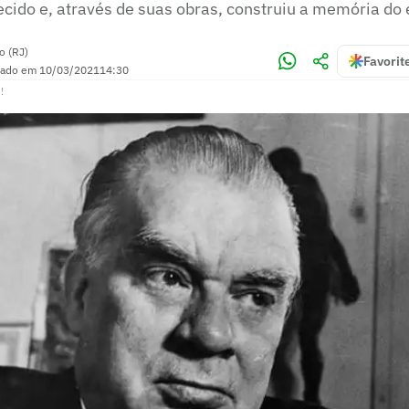
ecido e, através de suas obras, construiu a memória do
o (RJ)
Favorit
zado em
10/03/2021
14:30
!