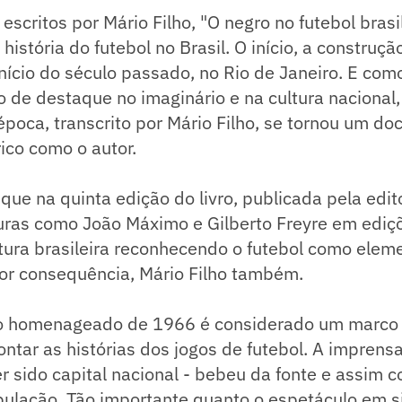
 escritos por Mário Filho, "O negro no futebol brasi
istória do futebol no Brasil. O início, a construção
início do século passado, no Rio de Janeiro. E como
 de destaque no imaginário e na cultura nacional,
época, transcrito por Mário Filho, se tornou um d
rico como o autor.
que na quinta edição do livro, publicada pela edi
guras como João Máximo e Gilberto Freyre em ediçõ
tura brasileira reconhecendo o futebol como elem
por consequência, Mário Filho também.
 o homenageado de 1966 é considerado um marco n
ntar as histórias dos jogos de futebol. A imprens
er sido capital nacional - bebeu da fonte e assim c
ulação. Tão importante quanto o espetáculo em si