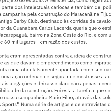
o projeto do estádio. A resistência, como registrad
 parte dos intelectuais cariocas e também de pol
zia campanha pela construção do Maracanã na Tijuc
ntigo Derby Club, destinado às corridas de cavalo
or da Guanabara Carlos Lacerda queria que o está
Jacarepaguá, bairro na Zona Oeste do Rio, e com
e 60 mil lugares - em razão dos custos.
onta eram apresentadas contra a ideia de constru
de as que davam o empreendimento como impratic
ontra uma obra falsamente apontada como suntuári
 uma ação ordenada e segura que mostrasse a au
tais alegações e deixasse claro não apenas a ne
ilidade da construção. Foi esta a tarefa a que se
o nosso companheiro Mário Filho, através das col
s Sports". Numa série de artigos e de entrevistas d