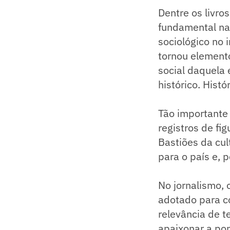
Dentre os livros
fundamental na h
sociológico no 
tornou elemento
social daquela 
histórico. Histó
Tão importante 
registros de fi
Bastiões da cul
para o país e, 
No jornalismo,
adotado para co
relevância de t
apaixonar a pop