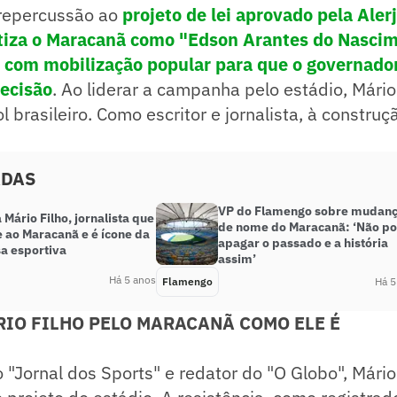
 repercussão ao
projeto de lei aprovado pela Alerj
atiza o Maracanã como "Edson Arantes do Nascim
,
com mobilização popular para que o governado
decisão
. Ao liderar a campanha pelo estádio, Mário
l brasileiro. Como escritor e jornalista, à constru
ADAS
VP do Flamengo sobre mudan
Mário Filho, jornalista que
de nome do Maracanã: ‘Não p
 ao Maracanã e é ícone da
apagar o passado e a história
a esportiva
assim’
Há 5 anos
Flamengo
Há 5
RIO FILHO PELO MARACANÃ COMO ELE É
 "Jornal dos Sports" e redator do "O Globo", Mári