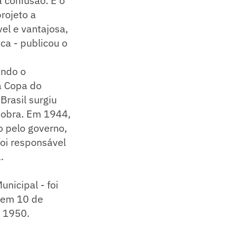
 confusão. E o
rojeto a
vel e vantajosa,
ca - publicou o
ando o
 a Copa do
Brasil surgiu
 obra. Em 1944,
o pelo governo,
foi responsável
.
nicipal - foi
 em 10 de
e 1950.