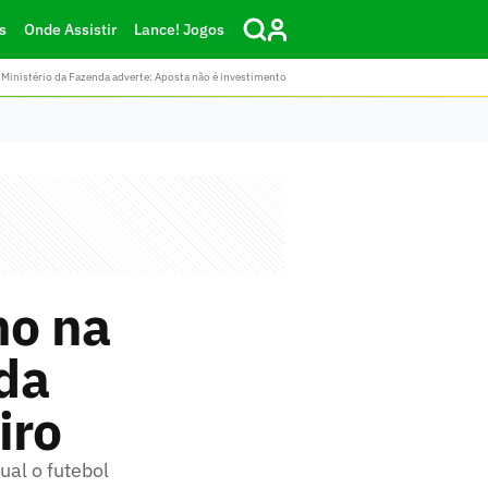
s
Onde Assistir
Lance! Jogos
Ministério da Fazenda adverte: Aposta não é investimento
ho na
da
iro
ual o futebol