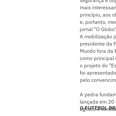
segurança e obj
mais interessa
princípio, aos o
e, portanto, me
jornal "O Globo
A mobilização 
presidente da F
Mundo fora da E
como principal
o projeto do "E
foi apresentado
pelo convencim
A pedra fundam
lançada em 20 
O FUTEBOL BR
agosto e concl