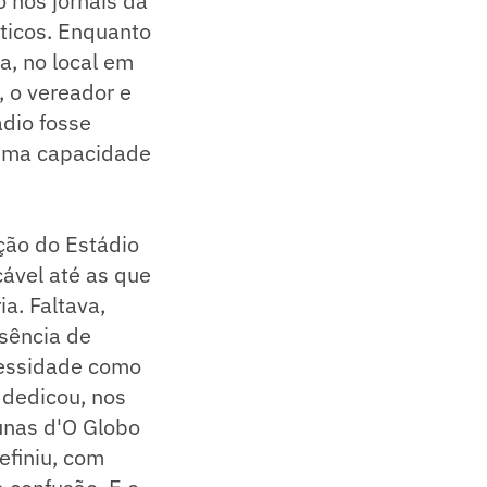
o nos jornais da
íticos. Enquanto
a, no local em
, o vereador e
dio fosse
 uma capacidade
ção do Estádio
ável até as que
a. Faltava,
sência de
cessidade como
 dedicou, nos
unas d'O Globo
efiniu, com