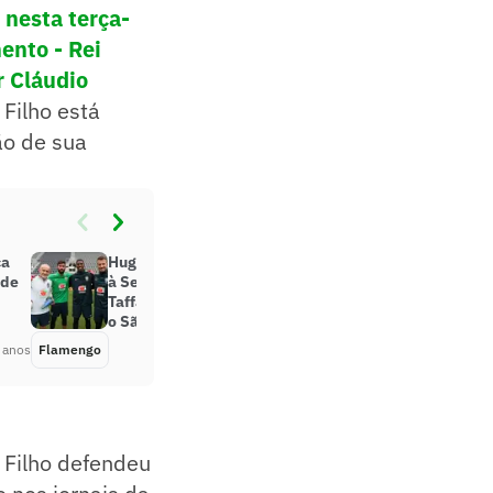
 nesta terça-
ento - Rei
r Cláudio
 Filho está
ção de sua
ça
Hugo, do Fla, trabalha para voltar
ode
à Seleção e revela ligações de
Taffarel após estreia e erro contra
o São Paulo
 anos
Flamengo
Há 5 anos
o Filho defendeu