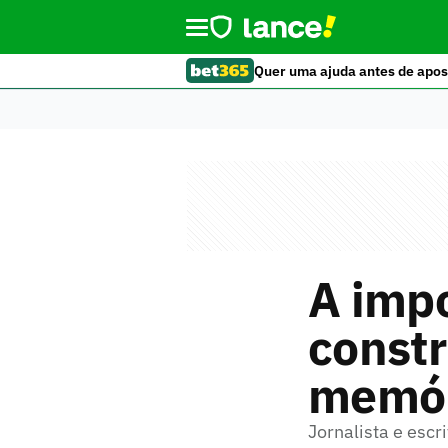
Quer uma ajuda antes de apos
A impo
const
memóri
Jornalista e escr