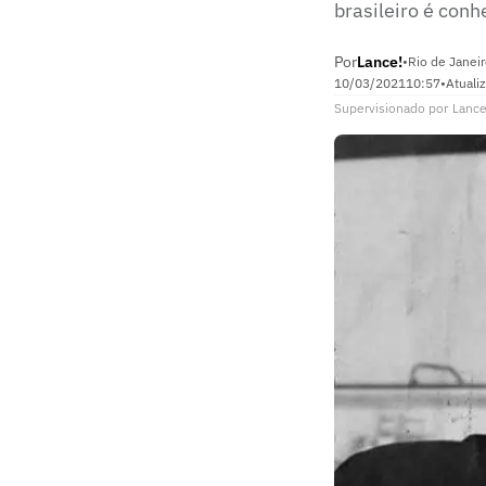
brasileiro é conh
Por
Lance!
•
Rio de Janeir
10/03/2021
10:57
•
Atuali
Supervisionado
por
Lance