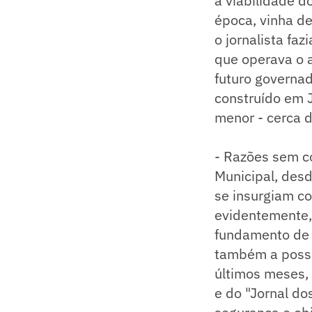
a viabilidade d
época, vinha de
o jornalista fa
que operava o a
futuro governad
construído em 
menor - cerca d
- Razões sem c
Municipal, des
se insurgiam c
evidentemente,
fundamento de 
também a possib
últimos meses, 
e do "Jornal do