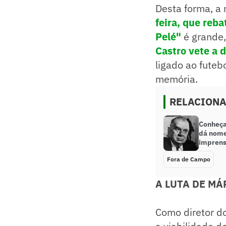
Desta forma, a
feira, que reb
Pelé"
é grande
Castro vete a 
ligado ao futebo
memória.
RELACION
Conheça 
dá nome
imprens
Fora de Campo
A LUTA DE MÁ
Como diretor do