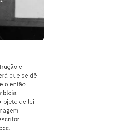
trução e
erá que se dê
e o então
mbleia
ojeto de lei
menagem
scritor
ece.