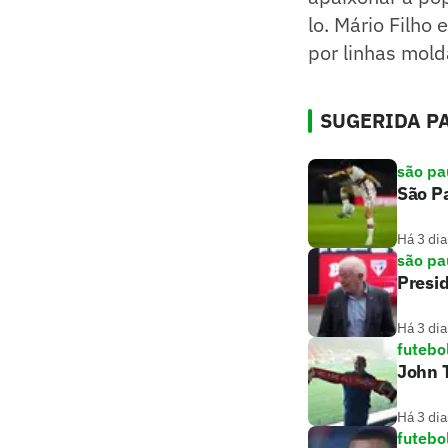
lo. Mário Filho
por linhas molda
SUGERIDA PA
são pa
São Pa
Há 3 dia
são pa
Presi
Há 3 dia
futebo
John T
Há 3 dia
futebo