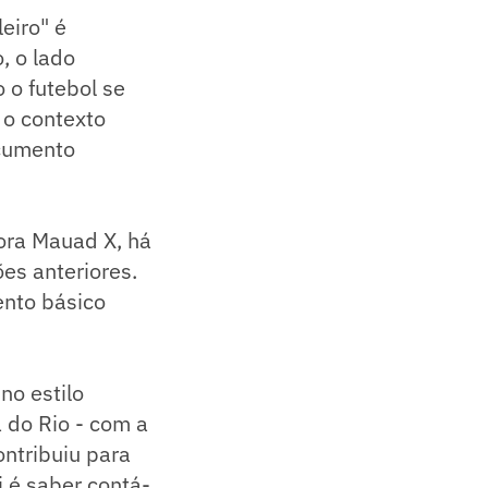
leiro" é
, o lado
 o futebol se
 o contexto
ocumento
tora Mauad X, há
es anteriores.
ento básico
o estilo
a do Rio - com a
ontribuiu para
 é saber contá-