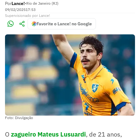
Por
Lance!
•
Rio de Janeiro (RJ)
09/02/2025
17:53
Supervisionado
por
Lance!
Favorite o Lance! no Google
Foto: Divulgação
O
zagueiro Mateus Lusuardi
, de 21 anos,