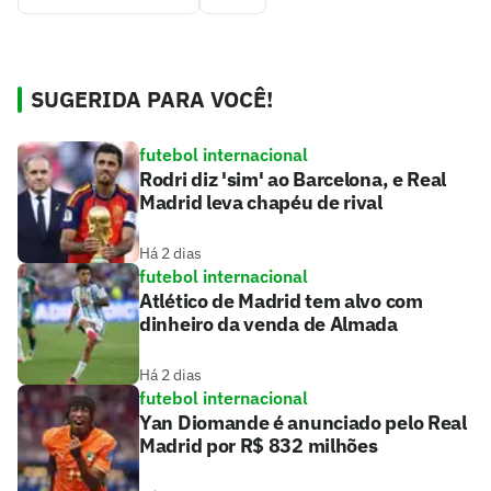
SUGERIDA PARA VOCÊ!
futebol internacional
Rodri diz 'sim' ao Barcelona, e Real
Madrid leva chapéu de rival
Há 2 dias
futebol internacional
Atlético de Madrid tem alvo com
dinheiro da venda de Almada
Há 2 dias
futebol internacional
Yan Diomande é anunciado pelo Real
Madrid por R$ 832 milhões