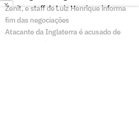
Zenit, e staff de Luiz Henrique informa
fim das negociações
Atacante da Inglaterra é acusado de
agressão após incidente em Londres
Conmebol reforça apoio a Infantino e se
distancia da Uefa em crise na Fifa
Liverpool acerta empréstimo com
zagueiro do Barcelona, diz jornalista
PSG x Manchester United: onde assistir
e horário do amistoso
Arbitragem dos jogos de ida das oitavas
de final da Libertadores é definida