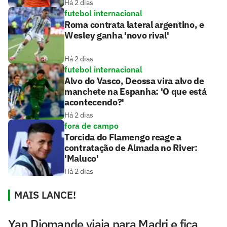
Há 2 dias
futebol internacional
Roma contrata lateral argentino, e
Wesley ganha 'novo rival'
Há 2 dias
futebol internacional
Alvo do Vasco, Deossa vira alvo de
manchete na Espanha: 'O que está
acontecendo?'
Há 2 dias
fora de campo
Torcida do Flamengo reage a
contratação de Almada no River:
'Maluco'
Há 2 dias
MAIS LANCE!
Yan Diomande viaja para Madri e fica