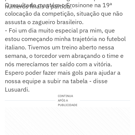
O resultado mantém o Frosinone na 19ª
números finais à partida.
colocação da competição, situação que não
assusta o zagueiro brasileiro.
- Foi um dia muito especial pra mim, que
estou começando minha trajetória no futebol
italiano. Tivemos um treino aberto nessa
semana, o torcedor vem abraçando o time e
nós merecíamos ter saído com a vitória.
Espero poder fazer mais gols para ajudar a
nossa equipe a subir na tabela - disse
Lusuardi.
CONTINUA
APÓS A
PUBLICIDADE