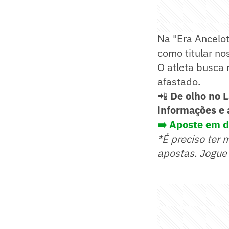
Na "Era Ancelot
como titular no
O atleta busca 
afastado.
📲
De olho no 
informações e 
➡️ Aposte em d
*É preciso ter 
apostas. Jogue