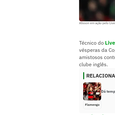
Alisson em ação pelo Liver
Técnico do
Live
vésperas da Co
amistosos contr
clube inglês.
RELACION
Dá temp
Flamengo