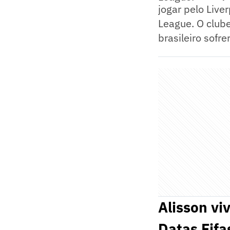
jogar pelo Live
League. O clube
brasileiro sofr
Alisson vi
Datas Fifa