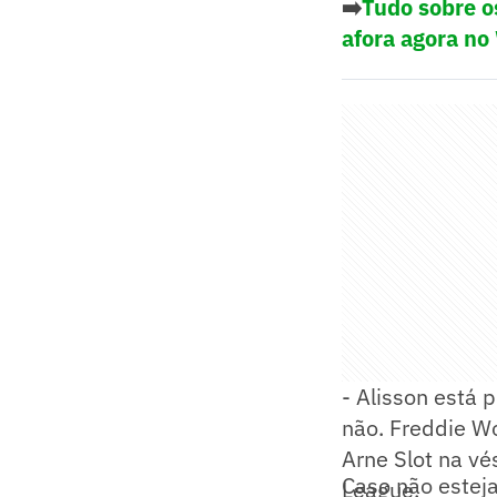
➡️
Tudo sobre o
afora agora no
- Alisson está 
não. Freddie W
Arne Slot na vé
Caso não esteja
League.