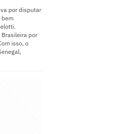
iva por disputar
r bem
lotti.
 Brasileira por
Com isso, o
Senegal,