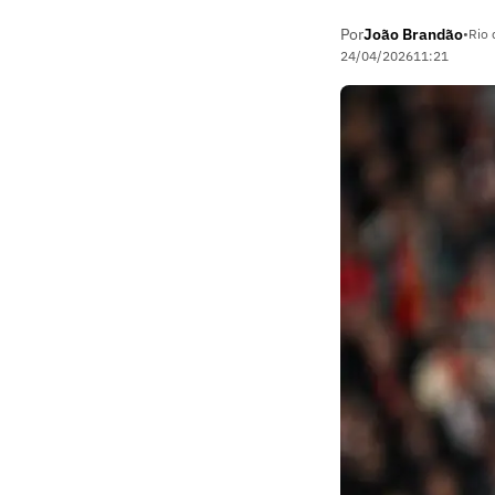
Por
João Brandão
•
Rio 
24/04/2026
11:21