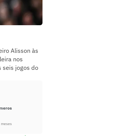
eiro Alisson às
leira nos
 seis jogos do
úmeros
3 meses