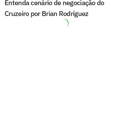
Entenda cenário de negociação do
Cruzeiro por Brian Rodríguez
Clube russo faz sondagem por Keny
Arroyo, do Cruzeiro
John Textor contesta mudança
societária em clube da Bélgica
20 anos de Rayan: o que mudou em um
ano para o prodígio brasileiro
Chris Ramos elogia Oviedo após
empréstimo pelo Botafogo
Uniforme de clube da Premier League
chama atenção: 'Mais Flamengo'