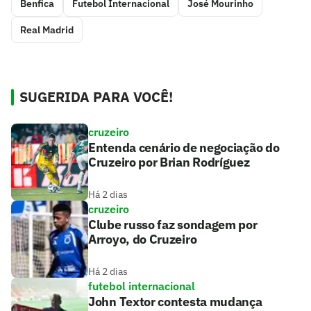
Benfica
Futebol Internacional
José Mourinho
Real Madrid
SUGERIDA PARA VOCÊ!
cruzeiro
Entenda cenário de negociação do
Cruzeiro por Brian Rodríguez
Há 2 dias
cruzeiro
Clube russo faz sondagem por
Arroyo, do Cruzeiro
Há 2 dias
futebol internacional
John Textor contesta mudança