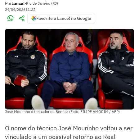
Por
Lance!
•
Rio de Janeiro (RJ)
24/04/2026
11:22
Favorite o Lance! no Google
José Mourinho é treinador do Benfica (Foto: FILIPE AMORIM / AFP)
O nome do técnico José Mourinho voltou a ser
vinculado a um possível retorno ao Real