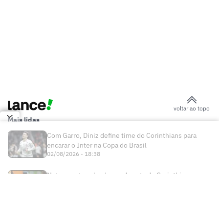
Herói da Copa do Mundo não descarta
saída do Barcelona
Jovem Pan fecha acordo para transmitir
campeonato europeu
Chelsea oficializa contratação de Jordan
Henderson por duas temporadas
Vini Jr impressiona com golaço em
treino do Real Madrid
Terremoto atinge o Egito, e jogador faz
reflexão nas redes sociais
Diretor do RB Leipzig nega acordo com
Real Madrid por Diomande