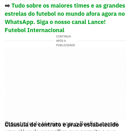
➡️
Tudo sobre os maiores times e as grandes
estrelas do futebol no mundo afora agora no
WhatsApp. Siga o nosso canal Lance!
Futebol Internacional
CONTINUA
APÓS A
PUBLICIDADE
O contrato do técnico com o Benfica possui
Cláusula de contrato e prazo estabelecido