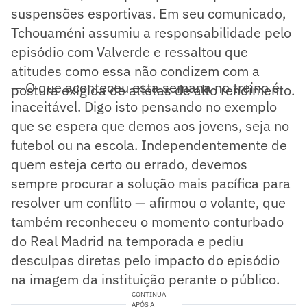
suspensões esportivas. Em seu comunicado,
Tchouaméni assumiu a responsabilidade pelo
episódio com Valverde e ressaltou que
atitudes como essa não condizem com a
— O que aconteceu esta semana no treino é
postura exigida de atletas de alto rendimento.
inaceitável. Digo isto pensando no exemplo
que se espera que demos aos jovens, seja no
futebol ou na escola. Independentemente de
quem esteja certo ou errado, devemos
sempre procurar a solução mais pacífica para
resolver um conflito — afirmou o volante, que
também reconheceu o momento conturbado
do Real Madrid na temporada e pediu
desculpas diretas pelo impacto do episódio
na imagem da instituição perante o público.
CONTINUA
APÓS A