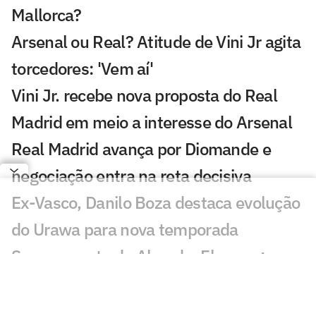
Mallorca?
Arsenal ou Real? Atitude de Vini Jr agita
torcedores: 'Vem aí'
Vini Jr. recebe nova proposta do Real
Madrid em meio a interesse do Arsenal
Real Madrid avança por Diomande e
negociação entra na reta decisiva
Ex-Vasco, Danilo Boza destaca evolução
do Urawa para nova temporada
Sem resposta de Almada, Flamengo
avança por Luiz Henrique e prepara
proposta milionária