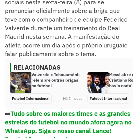
sociais nesta sexta-feira (8) para se
pronunciar oficialmente sobre a briga que
teve com o companheiro de equipe Federico
Valverde durante um treinamento do Real
Madrid nesta semana. A manifestação do
atleta ocorre um dia após o próprio uruguaio
falar publicamente sobre o tema.
RELACIONADAS
Valverde x Tchouaméni:
Messi abre o j
relembre outras brigas
Cristiano Rona
no futebol
havia nada’
Futebol Internacional
Há 2 meses
Futebol Internacional
➡️
Tudo sobre os maiores times e as grandes
estrelas do futebol no mundo afora agora no
WhatsApp. Siga o nosso canal Lance!