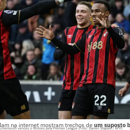
ulam na internet mostram trechos de
um suposto 
ournemouth venceu o Wolves pela Premier League (Foto: Darren Staples / AFP)