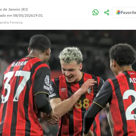
o de Janeiro (RJ)
Favorit
zado em
08/05/2026
19:01
andra Ferreira