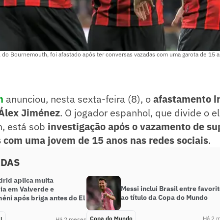
 do Bournemouth, foi afastado após ter conversas vazadas com uma garota de 15 
h
anunciou, nesta sexta-feira (8), o
afastamento i
o Álex Jiménez
. O jogador espanhol, que divide o 
n, está sob
investigação após o vazamento de su
 com uma jovem de 15 anos nas redes sociais
.
ADAS
drid aplica multa
Messi inclui Brasil entre favori
ria em Valverde e
ao título da Copa do Mundo
éni após briga antes do El
Copa do Mundo
Há 2 
l
Há 2 meses