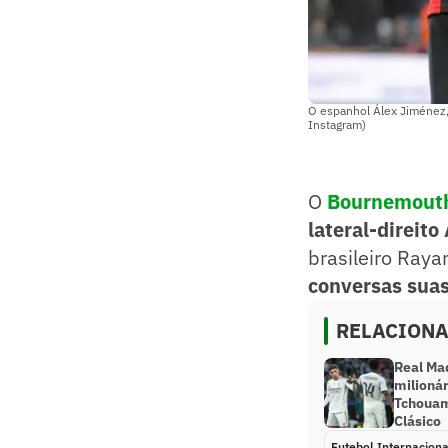
O espanhol Álex Jiménez,
Instagram)
O
Bournemout
lateral-direit
brasileiro Raya
conversas suas
RELACION
Real Ma
milioná
Tchouam
Clásico
Futebol Internaciona