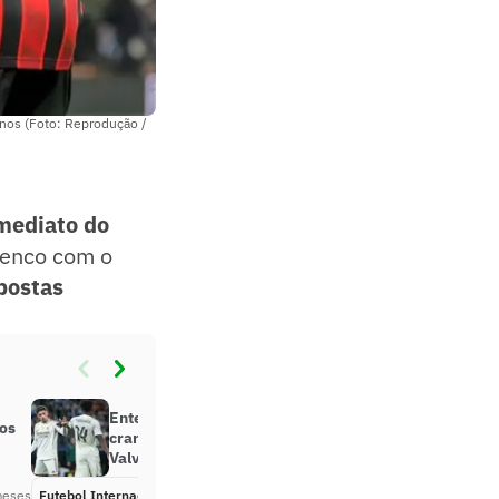
anos (Foto: Reprodução /
mediato do
elenco com o
postas
Entenda o que é o traumatismo
tos
cranioencefálico, lesão de
Valverde
meses
Futebol Internacional
Há 2 meses