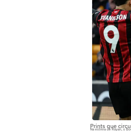
Prints que circ
Na estreia de Rayan, o B