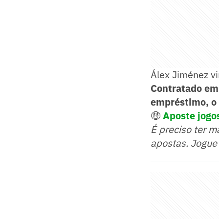
Álex Jiménez v
Contratado em 
empréstimo, o 
🤑
Aposte jogos
É preciso ter m
apostas. Jogue