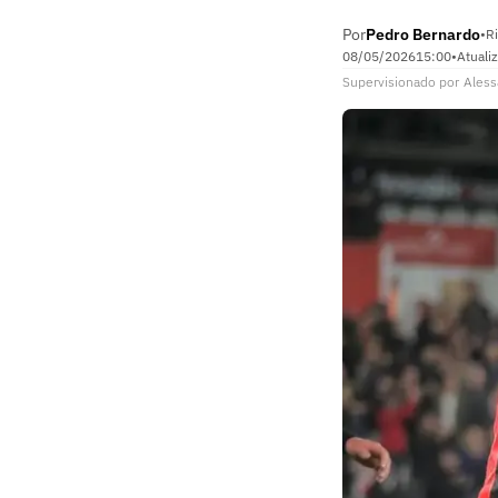
Por
Pedro Bernardo
•
Ri
08/05/2026
15:00
•
Atuali
Supervisionado
por
Aless