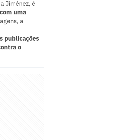
a Jiménez, é
e com uma
magens, a
s publicações
contra o