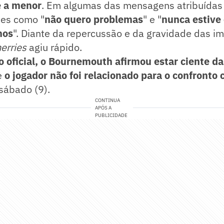
e a menor
. Em algumas das mensagens atribuídas 
ases como "
não quero problemas
" e "
nunca estiv
nos
". Diante da repercussão e da gravidade das i
erries
agiu rápido.
oficial, o Bournemouth afirmou estar ciente da
e
o jogador não foi relacionado para o confronto 
sábado (9).
CONTINUA
APÓS A
PUBLICIDADE