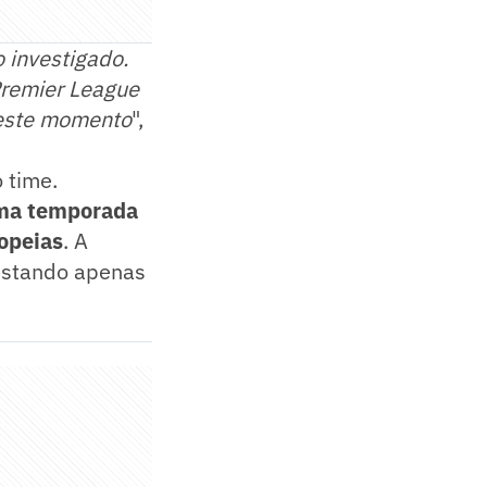
 investigado.
Premier League
neste momento
",
 time.
uma temporada
opeias
. A
restando apenas