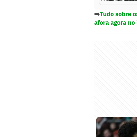
➡️
Tudo sobre o
afora agora no