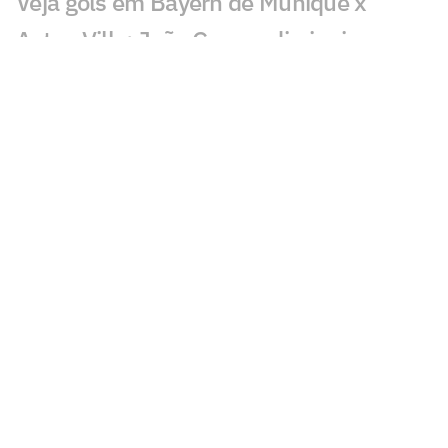
Veja gols em Bayern de Munique x
Aston Villa: João Gomes diminui
Liverpool x Monaco: onde assistir,
horário e prováveis escalações
Lúcio de Castro: Fifa, Infantino e o
fantasma de ghost
Chelsea x Milan: onde assistir, horário e
prováveis escalações
Chelsea muda estratégia com Xabi
Alonso e aposta na experiência
Jogador fica livre no mercado após a
Copa do Mundo pela Seleção