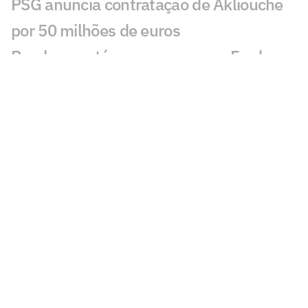
PSG anuncia contratação de Akliouche
por 50 milhões de euros
Bracks mantém esperança por Fred no
Atlético: 'Temos essa chama acesa'
Ansu Fati destaca estilo de Filipe Luís no
Monaco: 'Vai ser bom para mim'
Ex-Botafogo, Lucas Perri se aproxima de
clube da Itália
Após fracasso na Copa do Mundo,
Uruguai anuncia Diego Forlán como novo
técnico
Copa Feminina irá parar calendário do