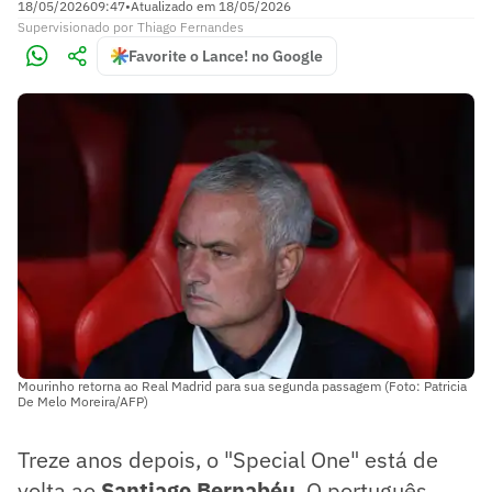
18/05/2026
09:47
•
Atualizado em
18/05/2026
Supervisionado
por
Thiago Fernandes
Favorite o Lance! no Google
Mourinho retorna ao Real Madrid para sua segunda passagem (Foto: Patricia
De Melo Moreira/AFP)
Treze anos depois, o "Special One" está de
volta ao
Santiago Bernabéu
. O português