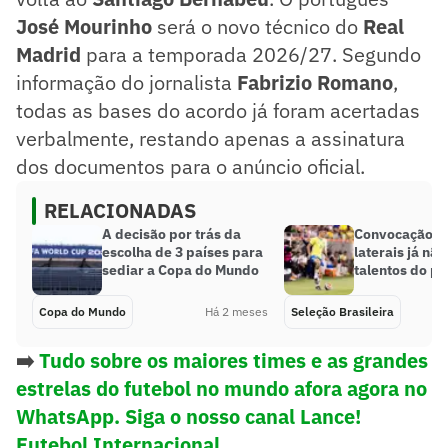
José Mourinho
será o novo técnico do
Real
Madrid
para a temporada 2026/27. Segundo
informação do jornalista
Fabrizio Romano
,
todas as bases do acordo já foram acertadas
verbalmente, restando apenas a assinatura
dos documentos para o anúncio oficial.
RELACIONADAS
A decisão por trás da
Convocação da
escolha de 3 países para
laterais já nã
sediar a Copa do Mundo
talentos do p
Copa do Mundo
Há 2 meses
Seleção Brasileira
➡️
Tudo sobre os maiores times e as grandes
estrelas do futebol no mundo afora agora no
WhatsApp. Siga o nosso canal Lance!
Futebol Internacional