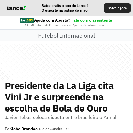
Baixe grátis o app do Lance!
Baixe agora
O esporte na palma da mão.
Ajuda com Aposta?
Fale com o assistente.
18+ Ministério da Fazenda adverte: Aposta não é investimento
Futebol Internacional
Presidente da La Liga cita
Vini Jr e surpreende na
escolha de Bola de Ouro
Javier Tebas coloca disputa entre brasileiro e Yamal
Por
João Brandão
•
Rio de Janeiro (RJ)