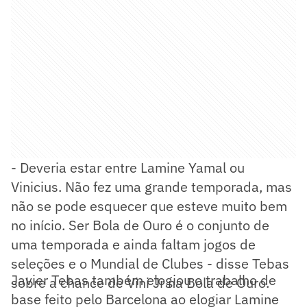
- Deveria estar entre Lamine Yamal ou
Vinicius. Não fez uma grande temporada, mas
não se pode esquecer que esteve muito bem
no início. Ser Bola de Ouro é o conjunto de
uma temporada e ainda faltam jogos de
seleções e o Mundial de Clubes - disse Tebas
Javier Tebas também elogiou o trabalho de
sobre a chance de Vini Jr na Bola de Ouro.
base feito pelo Barcelona ao elogiar Lamine