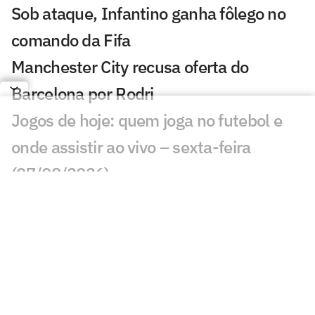
Sob ataque, Infantino ganha fôlego no
comando da Fifa
Manchester City recusa oferta do
Barcelona por Rodri
Jogos de hoje: quem joga no futebol e
onde assistir ao vivo – sexta-feira
(07/08/2026)
Ex-Fluminense entra na mira de
Manchester United e Arsenal, diz jornal
Veja gols em Bayern de Munique x
Aston Villa: João Gomes diminui
Liverpool x Monaco: onde assistir,