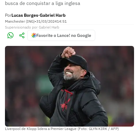
busca de conquistar a liga inglesa
Por
Lucas Borges
Gabriel Harb
•
Manchester (ING)
•
31/03/2024
14:51
Supervisionado
por
Gabriel Harb
Favorite o Lance! no Google
Liverpool de Klopp lidera a Premier League (Foto: GLYN KIRK / AFP)