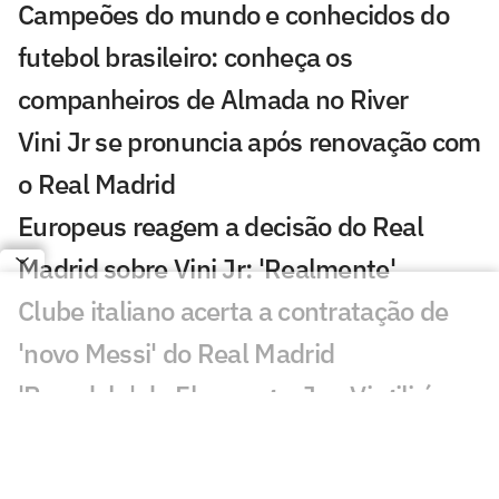
Campeões do mundo e conhecidos do
futebol brasileiro: conheça os
companheiros de Almada no River
Vini Jr se pronuncia após renovação com
o Real Madrid
Europeus reagem a decisão do Real
Madrid sobre Vini Jr: 'Realmente'
Clube italiano acerta a contratação de
'novo Messi' do Real Madrid
'Pesadelo' do Flamengo, Jan Virgili é
alvo de interesse do Ajax
Real Madrid anuncia renovação de Vini