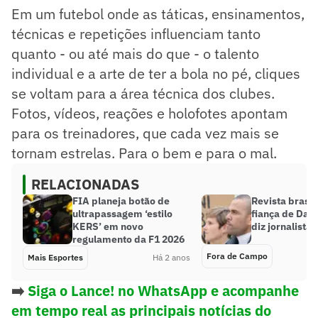
Em um futebol onde as táticas, ensinamentos,
técnicas e repetições influenciam tanto
quanto - ou até mais do que - o talento
individual e a arte de ter a bola no pé, cliques
se voltam para a área técnica dos clubes.
Fotos, vídeos, reações e holofotes apontam
para os treinadores, que cada vez mais se
tornam estrelas. Para o bem e para o mal.
RELACIONADAS
FIA planeja botão de
Revista brasil
ultrapassagem ‘estilo
fiança de Dani
KERS’ em novo
diz jornalista
regulamento da F1 2026
Fora de Campo
Mais Esportes
Há 2 anos
➡️
Siga o Lance! no WhatsApp e acompanhe
em tempo real as principais notícias do