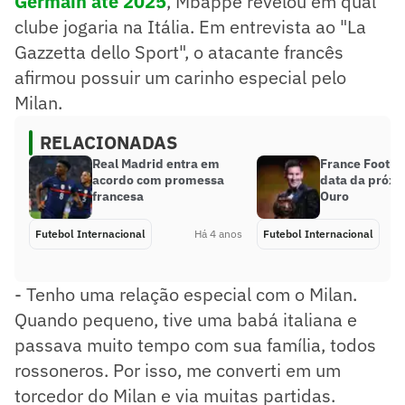
Germain até 2025
, Mbappé revelou em qual
clube jogaria na Itália. Em entrevista ao "La
Gazzetta dello Sport", o atacante francês
afirmou possuir um carinho especial pelo
Milan.
RELACIONADAS
Real Madrid entra em
France Footba
acordo com promessa
data da próxi
francesa
Ouro
Futebol Internacional
Há 4 anos
Futebol Internacional
- Tenho uma relação especial com o Milan.
Quando pequeno, tive uma babá italiana e
passava muito tempo com sua família, todos
rossoneros. Por isso, me converti em um
torcedor do Milan e via muitas partidas.