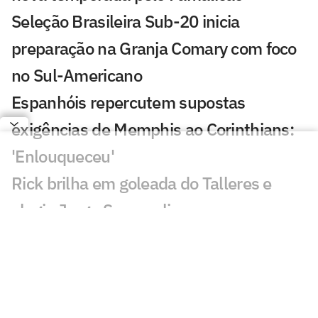
Seleção Brasileira Sub-20 inicia
preparação na Granja Comary com foco
no Sul-Americano
Espanhóis repercutem supostas
exigências de Memphis ao Corinthians:
'Enlouqueceu'
Rick brilha em goleada do Talleres e
elogia Jorge Sampaoli
Aston Villa mira lateral do Atlético de
Madrid para substituir Digne
Time de Rayan vence por 10 a 1, e ex-