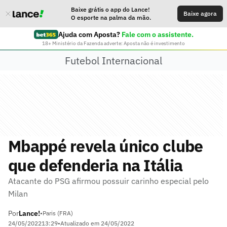
Baixe grátis o app do Lance!
Baixe agora
O esporte na palma da mão.
Ajuda com Aposta?
Fale com o assistente.
18+ Ministério da Fazenda adverte: Aposta não é investimento
Futebol Internacional
Mbappé revela único clube
que defenderia na Itália
Atacante do PSG afirmou possuir carinho especial pelo
Milan
Por
Lance!
•
Paris (FRA)
24/05/2022
13:29
•
Atualizado em
24/05/2022