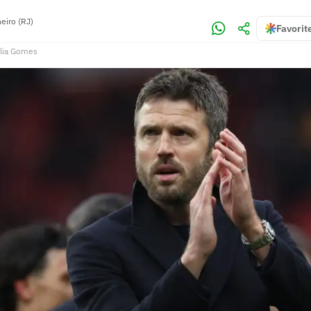
eiro (RJ)
Favorit
lia Gomes