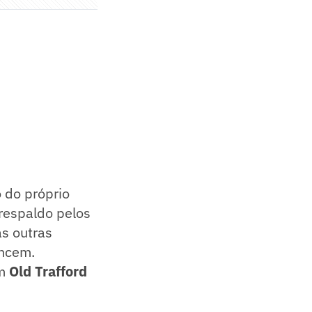
 do próprio
 respaldo pelos
as outras
ancem.
em
Old Trafford