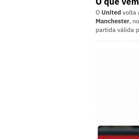
O que vem 
O
United
volta 
Manchester
, n
partida válida 