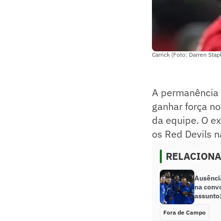
Carrick (Foto: Darren Stap
A permanência
ganhar força n
da equipe. O e
os Red Devils n
RELACION
Ausênci
na conv
assunto:
Fora de Campo