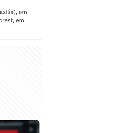
sília), em
orest, em