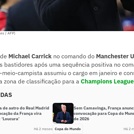
les / AFP)
 de
Michael Carrick
no comando do
Manchester 
os bastidores após uma sequência positiva no com
x-meio-campista assumiu o cargo em janeiro e con
a zona de classificação para a
Champions League
ADAS
a de astro do Real Madrid
Sem Camavinga, França anunc
ocação da França vira
convocação para Copa do Mun
 ‘Loucura’
de 2026
Há 2 meses
Copa do Mundo
Há 2 