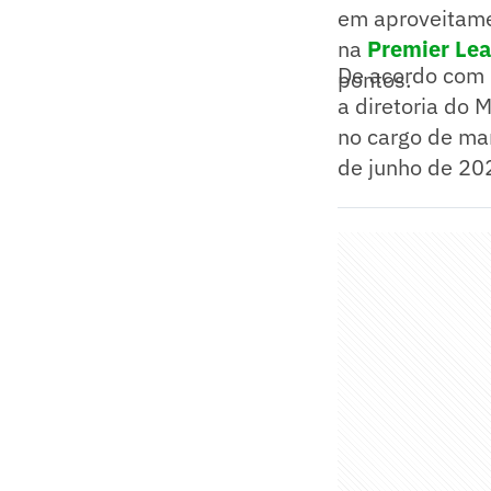
em aproveitame
na
Premier Le
De acordo com 
pontos.
a diretoria do 
no cargo de man
de junho de 20