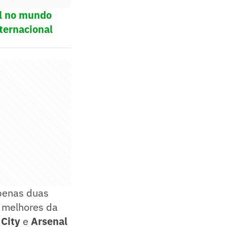
ol no mundo
ternacional
apenas duas
s melhores da
City
e
Arsenal