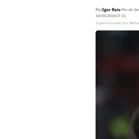
Por
Igor Reis
•
Rio de Jan
14/05/2026
17:11
Supervisionado
por
Natha