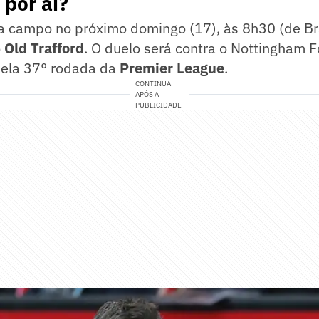
por aí?
a campo no próximo domingo (17), às 8h30 (de Bra
o
Old Trafford
. O duelo será contra o Nottingham F
pela 37° rodada da
Premier League
.
CONTINUA
APÓS A
PUBLICIDADE