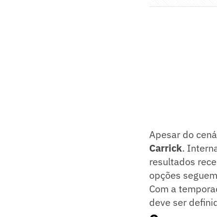
Apesar do cenár
Carrick
. Inter
resultados rec
opções seguem 
Com a temporada
deve ser defin