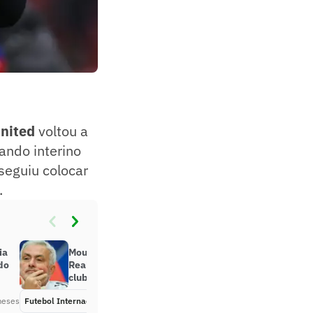
United
voltou a
ando interino
seguiu colocar
.
ia
Mourinho fica perto de retorno ao
do
Real Madrid em meio à crise no
clube
meses
Futebol Internacional
Há 2 meses