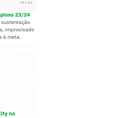
Há 1 ano
mpions 23/24
 sustentação
es, improvisado
a à meta.
City na