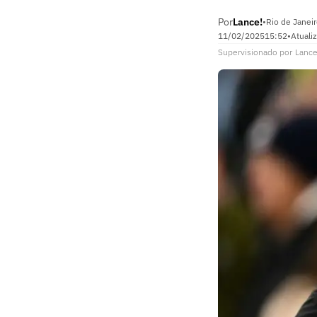
Por
Lance!
•
Rio de Janeir
11/02/2025
15:52
•
Atuali
Supervisionado
por
Lance