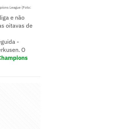
mpions League (Foto:
iga e não
às oitavas de
guida -
erkusen. O
 Champions