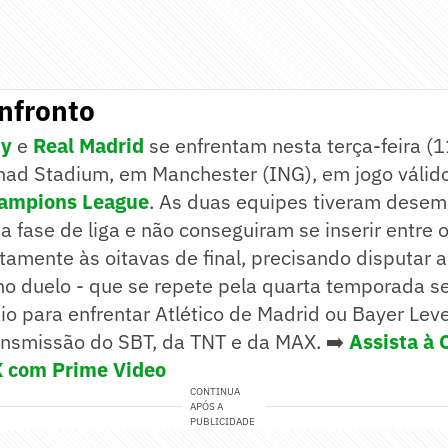
nfronto
ty
e
Real Madrid
se enfrentam nesta terça-feira (1
tihad Stadium, em Manchester (ING), em jogo válid
ampions League
. As duas equipes tiveram dese
a fase de liga e não conseguiram se inserir entre o
amente às oitavas de final, precisando disputar 
o duelo - que se repete pela quarta temporada se
io para enfrentar Atlético de Madrid ou Bayer Lev
ansmissão do SBT, da TNT e da MAX. ➡️
Assista à
 com Prime Video
CONTINUA
APÓS A
PUBLICIDADE