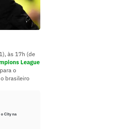
1), às 17h (de
mpions League
para o
o brasileiro
o City na