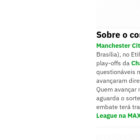
Sobre o co
Manchester Ci
Brasília), no E
play-offs da
Ch
questionáveis n
avançaram diret
Quem avançar n
aguarda o sorte
embate terá tr
League na MAX