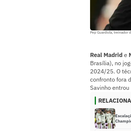
Pep Guardiola, treinador d
Real Madrid
e
Brasília), no j
2024/25. O téc
confronto fora 
Savinho entrou 
RELACION
Escalaçã
Champi