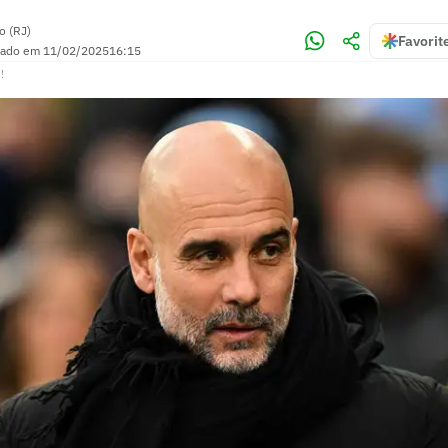
o (RJ)
Favorit
zado em
11/02/2025
16:15
!