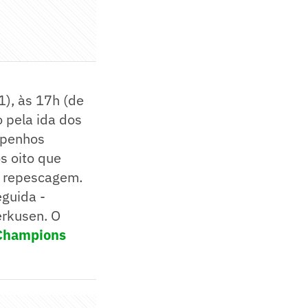
1), às 17h (de
o pela ida dos
mpenhos
s oito que
a repescagem.
guida -
erkusen. O
 Champions