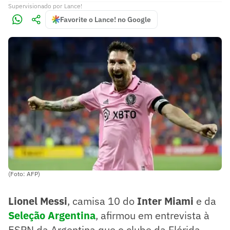
Supervisionado
por
Lance!
Favorite o Lance! no Google
(Foto: AFP)
Lionel Messi
, camisa 10 do
Inter Miami
e da
Seleção Argentina
, afirmou em entrevista à
ESPN da Argentina que o clube da Flórida