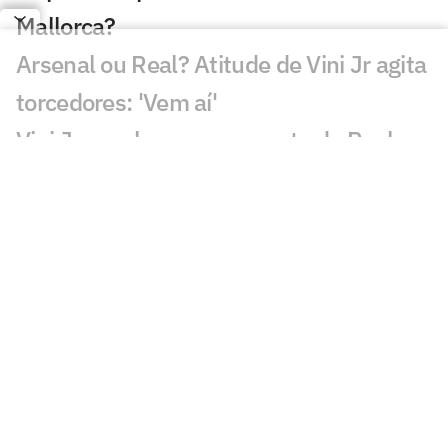
Mallorca?
Arsenal ou Real? Atitude de Vini Jr agita
torcedores: 'Vem aí'
Vini Jr. recebe nova proposta do Real
Madrid em meio a interesse do Arsenal
Real Madrid avança por Diomande e
negociação entra na reta decisiva
Ex-Vasco, Danilo Boza destaca evolução
do Urawa para nova temporada
Sem resposta de Almada, Flamengo
avança por Luiz Henrique e prepara
proposta milionária