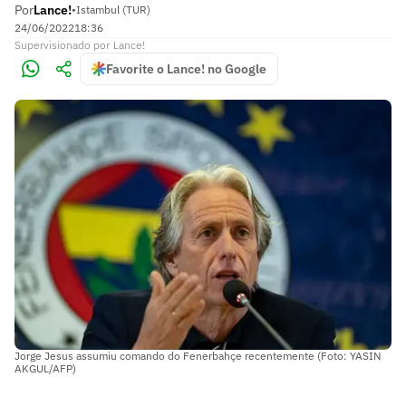
Por
Lance!
•
Istambul (TUR)
24/06/2022
18:36
Supervisionado
por
Lance!
Favorite o Lance! no Google
Jorge Jesus assumiu comando do Fenerbahçe recentemente (Foto: YASIN
AKGUL/AFP)