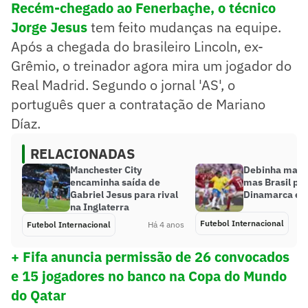
Recém-chegado ao Fenerbaçhe, o técnico
Jorge Jesus
tem feito mudanças na equipe.
Após a chegada do brasileiro Lincoln, ex-
Grêmio, o treinador agora mira um jogador do
Real Madrid. Segundo o jornal 'AS', o
português quer a contratação de Mariano
Díaz.
RELACIONADAS
Manchester City
Debinha marca
encaminha saída de
mas Brasil pe
Gabriel Jesus para rival
Dinamarca em
na Inglaterra
Futebol Internacional
Futebol Internacional
Há 4 anos
+ Fifa anuncia permissão de 26 convocados
e 15 jogadores no banco na Copa do Mundo
do Qatar