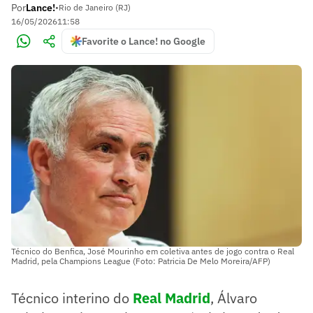
Por
Lance!
•
Rio de Janeiro (RJ)
16/05/2026
11:58
Favorite o Lance! no Google
Técnico do Benfica, José Mourinho em coletiva antes de jogo contra o Real
Madrid, pela Champions League (Foto: Patricia De Melo Moreira/AFP)
Técnico interino do
Real Madrid
, Álvaro