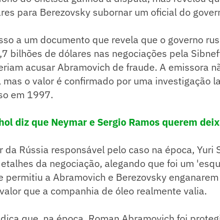
res para Berezovsky subornar um oficial do gover
sso a um documento que revela que o governo russ
7 bilhões de dólares nas negociações pela Sibnef
eriam acusar Abramovich de fraude. A emissora n
 mas o valor é confirmado por uma investigação l
so em 1997.
hol diz que Neymar e Sergio Ramos querem deix
 da Rússia responsável pelo caso na época, Yuri 
detalhes da negociação, alegando que foi um 'es
ue permitiu a Abramovich e Berezovsky enganarem
valor que a companhia de óleo realmente valia.
dica que, na época, Roman Abramovich foi proteg