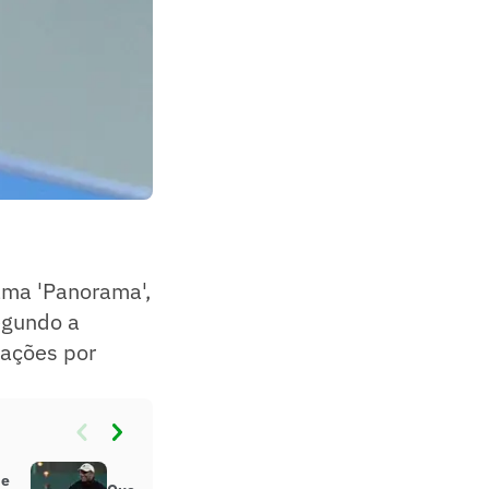
rama 'Panorama',
egundo a
iações por
de