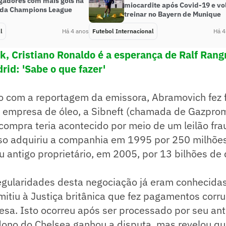
ogadores com mais gols na
miocardite após Covid-19 e vol
a da Champions League
treinar no Bayern de Munique
l
Há 4 anos
Futebol Internacional
Há 4
ck, Cristiano Ronaldo é a esperança de Ralf Rang
rid: 'Sabe o que fazer'
o com a reportagem da emissora, Abramovich fez 
empresa de óleo, a Sibneft (chamada de Gazprom
compra teria acontecido por meio de um leilão fra
so adquiriu a companhia em 1995 por 250 milhões
 antigo proprietário, em 2005, por 13 bilhões de 
regularidades desta negociação já eram conhecida
itiu à Justiça britânica que fez pagamentos corr
esa. Isto ocorreu após ser processado por seu anti
dono do Chelsea ganhou a disputa, mas revelou q