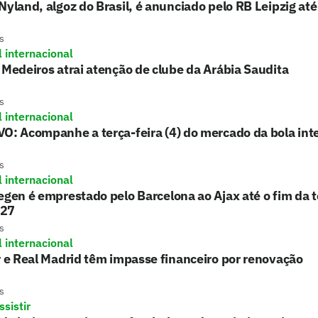
Nyland, algoz do Brasil, é anunciado pelo RB Leipzig at
s
l internacional
 Medeiros atrai atenção de clube da Arábia Saudita
s
l internacional
O: Acompanhe a terça-feira (4) do mercado da bola int
s
l internacional
egen é emprestado pelo Barcelona ao Ajax até o fim da
/27
s
l internacional
r e Real Madrid têm impasse financeiro por renovação
s
sistir