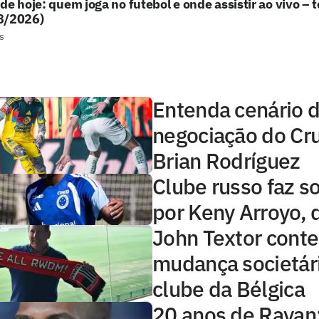
de hoje: quem joga no futebol e onde assistir ao vivo – t
8/2026)
s
Entenda cenário 
negociação do Cru
Brian Rodríguez
Clube russo faz 
por Keny Arroyo, 
John Textor conte
mudança societár
clube da Bélgica
20 anos de Rayan