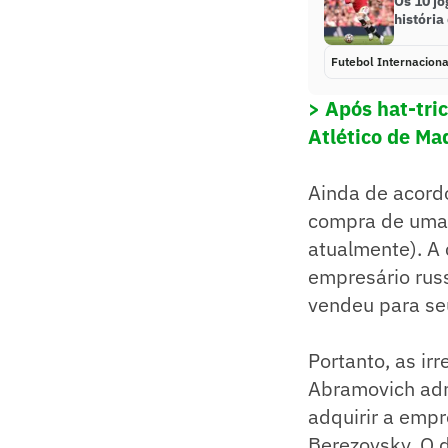
Os 10 j
históri
Futebol Internaciona
> Após hat-tri
Atlético de Mad
Ainda de acord
compra de uma 
atualmente). A 
empresário rus
vendeu para seu
Portanto, as ir
Abramovich adm
adquirir a empr
Berezovsky. O 