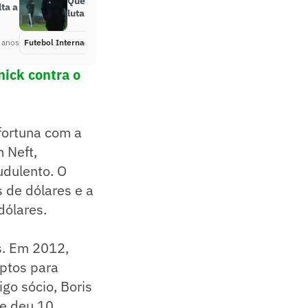
Quem são os atletas ucranianos
ta a
lutando na guerra contra a Rússia
 anos
Futebol Internacional
Há 4 anos
nick contra o
fortuna com a
 Neft,
udulento. O
 de dólares e a
dólares.
s. Em 2012,
uptos para
go sócio, Boris
ue deu 10