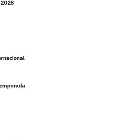
é 2028
ernacional
 temporada