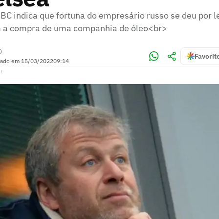
C indica que fortuna do empresário russo se deu por l
m a compra de uma companhia de óleo<br>
)
Favorit
zado em
15/03/2022
09:14
!