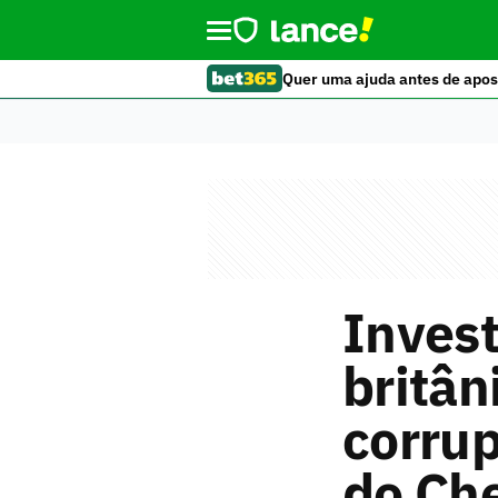
Quer uma ajuda antes de apos
Invest
britân
corru
do Ch