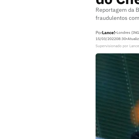
Reportagem da BB
fraudulentos co
Por
Lance!
•
Londres (ING
15/03/2022
08:30
•
Atuali
Supervisionado
por
Lance