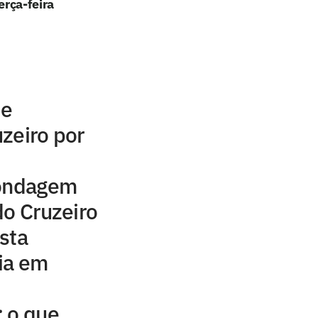
erça-feira
de
zeiro por
sondagem
do Cruzeiro
sta
ia em
: o que