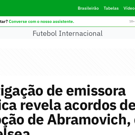
Brasileirão
Tabelas
Vídeo
tar?
Converse com o nosso assistente.
18+ 
Futebol Internacional
igação de emissora
ica revela acordos d
pção de Abramovich,
elsea