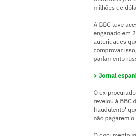
milhões de dóla
A BBC teve ace
enganado em 2,
autoridades qu
comprovar isso,
parlamento rus
> Jornal espan
O ex-procurador
revelou à BBC 
fraudulento' q
não pagarem o 
O documento in