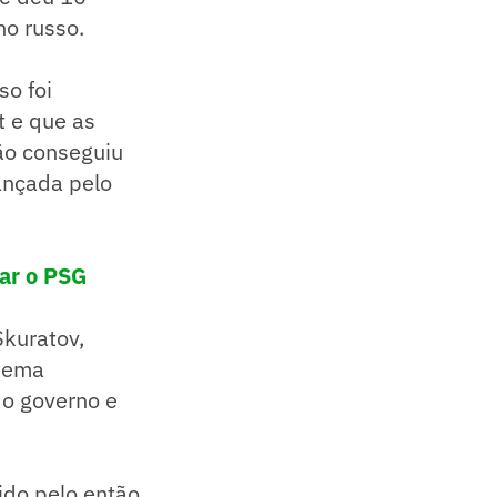
no russo.
o foi
t e que as
ão conseguiu
ançada pelo
ar o PSG
Skuratov,
quema
 o governo e
ido pelo então