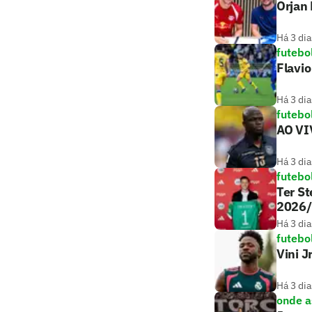
Orjan 
Há 3 dia
futebo
Flavio
Há 3 dia
futebo
AO VIV
Há 3 dia
futebo
Ter St
2026
Há 3 dia
futebo
Vini J
Há 3 dia
onde as