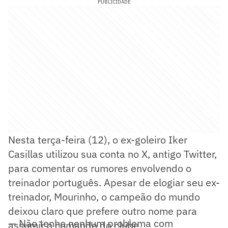
PUBLICIDADE
Nesta terça-feira (12), o ex-goleiro Iker
Casillas utilizou sua conta no X, antigo Twitter,
para comentar os rumores envolvendo o
treinador português. Apesar de elogiar seu ex-
treinador, Mourinho, o campeão do mundo
deixou claro que prefere outro nome para
— Não tenho nenhum problema com
assumir o comando do clube.