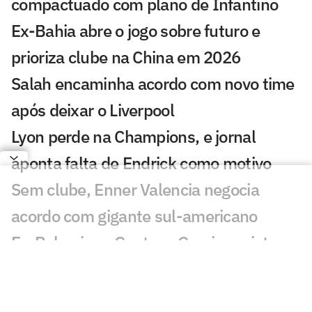
compactuado com plano de Infantino
Ex-Bahia abre o jogo sobre futuro e
prioriza clube na China em 2026
Salah encaminha acordo com novo time
após deixar o Liverpool
Lyon perde na Champions, e jornal
aponta falta de Endrick como motivo
Sem clube, Enner Valencia negocia
acordo com gigante sul-americano
Ex-Palmeiras, Gustavo Garcia projeta
nova temporada pelo Famalicão
Seleção Brasileira Sub-20 inicia