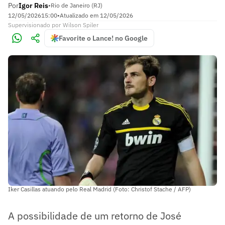
Por
Igor Reis
•
Rio de Janeiro (RJ)
12/05/2026
15:00
•
Atualizado em
12/05/2026
Supervisionado
por
Wilson Spiler
Favorite o Lance! no Google
Iker Casillas atuando pelo Real Madrid (Foto: Christof Stache / AFP)
A possibilidade de um retorno de José