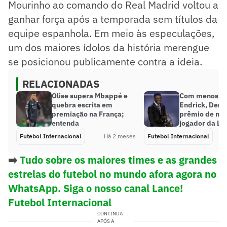
Mourinho ao comando do Real Madrid voltou a
ganhar força após a temporada sem títulos da
equipe espanhola. Em meio às especulações,
um dos maiores ídolos da história merengue
se posicionou publicamente contra a ideia.
RELACIONADAS
Olise supera Mbappé e
Com menos t
quebra escrita em
Endrick, Demb
premiação na França;
prêmio de me
entenda
jogador da Lig
Futebol Internacional
Há 2 meses
Futebol Internacional
➡️
Tudo sobre os maiores times e as grandes
estrelas do futebol no mundo afora agora no
WhatsApp. Siga o nosso canal Lance!
Futebol Internacional
CONTINUA
APÓS A