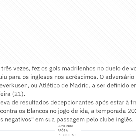
três vezes, fez os gols madrilenhos no duelo de vo
uiu para os ingleses nos acréscimos. O adversári
everkusen, ou Atlético de Madrid, a ser definido e
eira (21).
leva de resultados decepcionantes após estar à fre
 contra os Blancos no jogo de ida, a temporada 2
es negativos" em sua passagem pelo clube inglês.
CONTINUA
APÓS A
PUBLICIDADE