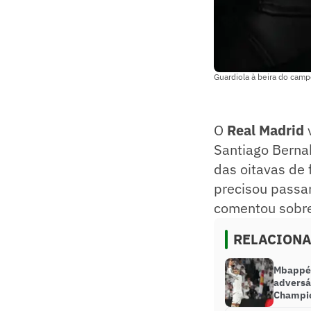
Guardiola à beira do cam
O
Real Madrid
Santiago Berna
das oitavas de 
precisou passar
comentou sobre
RELACION
Mbappé 
adversá
Champi