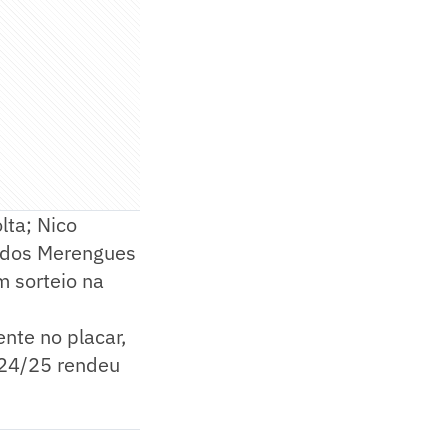
lta; Nico
o dos Merengues
m sorteio na
nte no placar,
024/25 rendeu