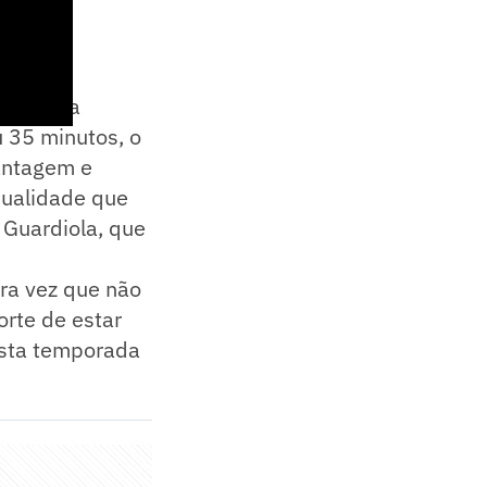
 e agora
 35 minutos, o
antagem e
qualidade que
 Guardiola, que
ira vez que não
rte de estar
esta temporada