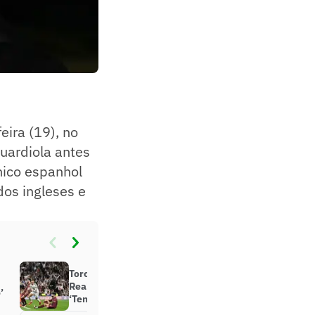
eira (19), no
uardiola antes
cnico espanhol
dos ingleses e
Torcedores criticam brasileiro em
Real Madrid x Manchester City:
’
‘Temporada ruim’