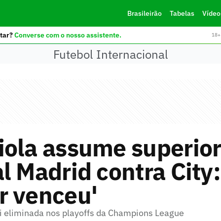
Brasileirão
Tabelas
Vídeo
tar?
Converse com o nosso assistente.
18+ 
Futebol Internacional
iola assume superio
l Madrid contra City:
r venceu'
oi eliminada nos playoffs da Champions League