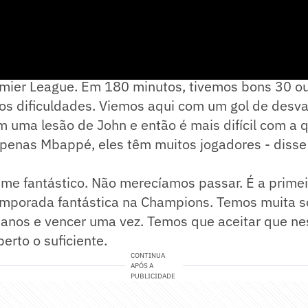
. O melhor time venceu. Parabenizo o Real Madrid
mier League. Em 180 minutos, tivemos bons 30 ou
mos dificuldades. Viemos aqui com um gol de desv
uma lesão de John e então é mais difícil com a 
apenas Mbappé, eles têm muitos jogadores - disse
ime fantástico. Não merecíamos passar. É a prime
mporada fantástica na Champions. Temos muita so
s anos e vencer uma vez. Temos que aceitar que n
erto o suficiente.
CONTINUA
APÓS A
PUBLICIDADE