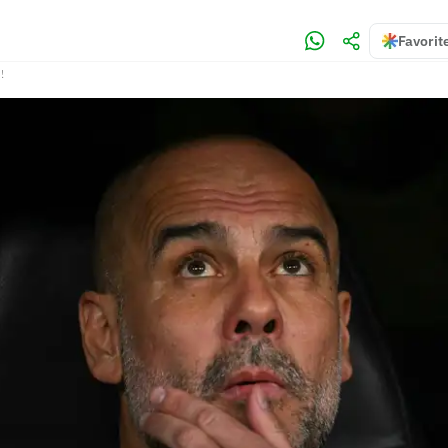
Favorit
!