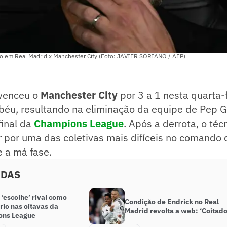
po em Real Madrid x Manchester City (Foto: JAVIER SORIANO / AFP)
venceu o
Manchester City
por 3 a 1 nesta quarta-f
béu, resultando na eliminação da equipe de Pep G
final da
Champions League
. Após a derrota, o té
 por uma das coletivas mais difíceis no comando 
 a má fase.
ADAS
‘escolhe’ rival como
Condição de Endrick no Real
rio nas oitavas da
Madrid revolta a web: ‘Coitado
ons League