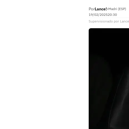
Por
Lance!
•
Madri (ESP)
19/02/2025
20:30
Supervisionado
por
Lance