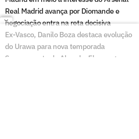
Real Madrid avança por Diomande e
negociação entra na reta decisiva
Ex-Vasco, Danilo Boza destaca evolução
do Urawa para nova temporada
Sem resposta de Almada, Flamengo
avança por Luiz Henrique e prepara
proposta milionária
Jogador morre após ser atingido por raio
durante partida de futebol na Tailândia
Europeus reagem a Estevão em Chelsea
x Juventus: 'Precisa'