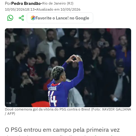
Por
Pedro Brandão
•
Rio de Janeiro (RJ)
10/05/2026
18:13
•
Atualizado em
10/05/2026
Favorite o Lance! no Google
Doué comemora gol da vitória do PSG contra o Brest (Foto: XAVIER GALIANA
/ AFP)
O PSG entrou em campo pela primeira vez