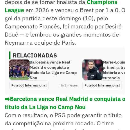
depois de se tornar finalista da
Champions
League
em 2026 e venceu o Brest por 1 a 0. O
gol da partida deste domingo (10), pelo
Campeonato Francês, foi marcado por Desiré
Doué — e lembrou os grandes momentos de
Neymar na equipe de Paris.
RELACIONADAS
Barcelona vence Real
Marie-Louise s
Madrid e conquista o
primeira trei
título da La Liga no Camp
história a venc
Nou
europeia
Futebol Internacional
Há 2 meses
Futebol Internacional
➡️Barcelona vence Real Madrid e conquista o
título da La Liga no Camp Nou
Com o resultado, o PSG pode garantir o título
da competição na próxima rodada. O time