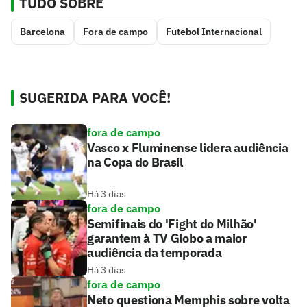
TUDO SOBRE
Barcelona
Fora de campo
Futebol Internacional
SUGERIDA PARA VOCÊ!
fora de campo
Vasco x Fluminense lidera audiência
na Copa do Brasil
Há 3 dias
fora de campo
Semifinais do 'Fight do Milhão'
garantem à TV Globo a maior
audiência da temporada
Há 3 dias
fora de campo
Neto questiona Memphis sobre volta