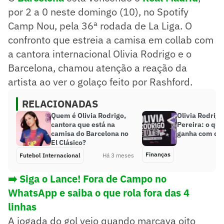
por 2 a 0 neste domingo (10), no Spotify
Camp Nou, pela 36ª rodada de La Liga. O
confronto que estreia a camisa em collab com
a cantora internacional Olivia Rodrigo e o
Barcelona, chamou atenção a reação da
artista ao ver o golaço feito por Rashford.
RELACIONADAS
Quem é Olivia Rodrigo,
Olivia Rodrigo
cantora que está na
Pereira: o que
camisa do Barcelona no
ganha com o 
El Clásico?
Finanças
Futebol Internacional
Há 3 meses
➡️ Siga o Lance! Fora de Campo no
WhatsApp e saiba o que rola fora das 4
linhas
A jogada do gol veio quando marcava oito