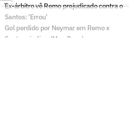
Ex-árbitro vê Remo prejudicado contra o
Santos: 'Errou'
Gol perdido por Neymar em Remo x
Santos viraliza: 'Meu Deus'
Lance de Gabigol em Remo x Santos
chama atenção: 'Inexplicável'
Decisão de Daronco em Remo x Santos
repercute: 'Não existe'
Chance perdida em Remo x Santos
viraliza: 'Mal demais'
Decisão de Cuca sobre Neymar em
Remo x Santos viraliza: 'Parabéns'