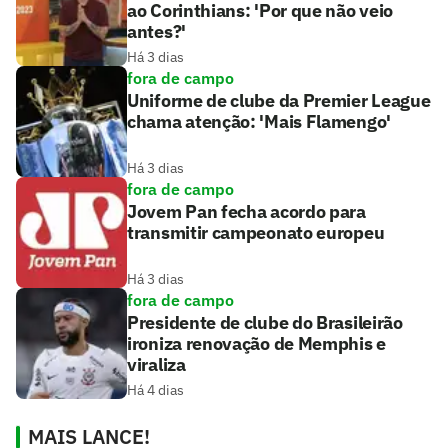
ao Corinthians: 'Por que não veio
antes?'
Há 3 dias
fora de campo
Uniforme de clube da Premier League
chama atenção: 'Mais Flamengo'
Há 3 dias
fora de campo
Jovem Pan fecha acordo para
transmitir campeonato europeu
Há 3 dias
fora de campo
Presidente de clube do Brasileirão
ironiza renovação de Memphis e
viraliza
Há 4 dias
MAIS LANCE!