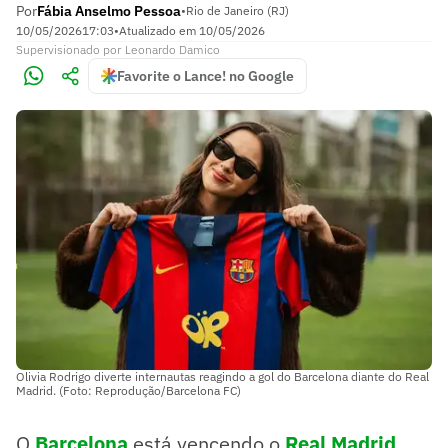
Por
Fábia Anselmo Pessoa
•
Rio de Janeiro (RJ)
10/05/2026
17:03
•
Atualizado em
10/05/2026
Supervisionado
por
Leonardo Damico
Favorite o Lance! no Google
Olivia Rodrigo diverte internautas reagindo a gol do Barcelona diante do Real
Madrid. (Foto: Reprodução/Barcelona FC)
O
Barcelona
está vencendo o
Real Madrid
,