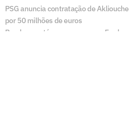
PSG anuncia contratação de Akliouche
por 50 milhões de euros
Bracks mantém esperança por Fred no
Atlético: 'Temos essa chama acesa'
Ansu Fati destaca estilo de Filipe Luís no
Monaco: 'Vai ser bom para mim'
Ex-Botafogo, Lucas Perri se aproxima de
clube da Itália
Após fracasso na Copa do Mundo,
Uruguai anuncia Diego Forlán como novo
técnico
Copa Feminina irá parar calendário do