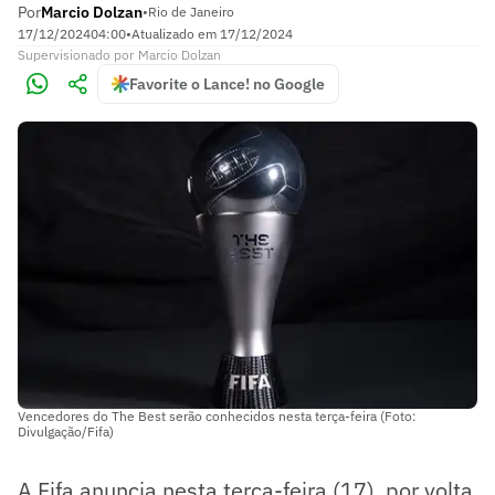
Por
Marcio Dolzan
•
Rio de Janeiro
17/12/2024
04:00
•
Atualizado em
17/12/2024
Supervisionado
por
Marcio Dolzan
Favorite o Lance! no Google
Vencedores do The Best serão conhecidos nesta terça-feira (Foto:
Divulgação/Fifa)
A Fifa anuncia nesta terça-feira (17), por volta