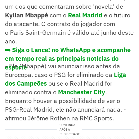
um dos que comentaram sobre 'novela' de
Kylian Mbappé
com o
Real Madrid
e o futuro
do atacante. O contrato do jogador com
o Paris Saint-Germain é válido até junho deste
ano.
➡️ Siga o Lance! no WhatsApp e acompanhe
em tempo real as principais notícias do
- Ele (Mbappé) vai anunciar isso antes da
esporte
Eurocopa, caso o PSG for eliminado da
Liga
dos Campeões
ou se o Real Madrid for
eliminado contra o
Manchester City
.
Enquanto houver a possibilidade de ver o
PSG-Real Madrid, ele não anunciará nada. -
afirmou Jérôme Rothen na RMC Sports.
CONTINUA
APÓS A
PUBLICIDADE