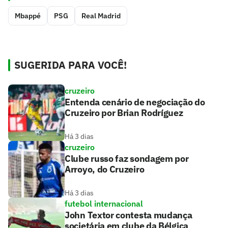
Mbappé
PSG
Real Madrid
SUGERIDA PARA VOCÊ!
cruzeiro
Entenda cenário de negociação do
Cruzeiro por Brian Rodríguez
Há 3 dias
cruzeiro
Clube russo faz sondagem por
Arroyo, do Cruzeiro
Há 3 dias
futebol internacional
John Textor contesta mudança
societária em clube da Bélgica