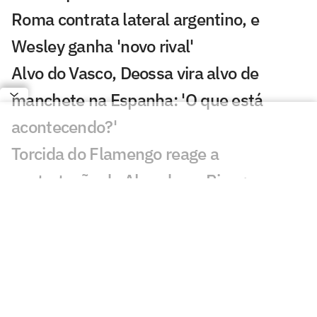
Roma contrata lateral argentino, e
Wesley ganha 'novo rival'
Alvo do Vasco, Deossa vira alvo de
manchete na Espanha: 'O que está
acontecendo?'
Torcida do Flamengo reage a
contratação de Almada no River:
'Maluco'
Yan Diomande viaja para Madri e fica
perto do Real Madrid; veja imagens
AO VIVO: Acompanhe a quinta-feira (06)
do mercado da bola internacional