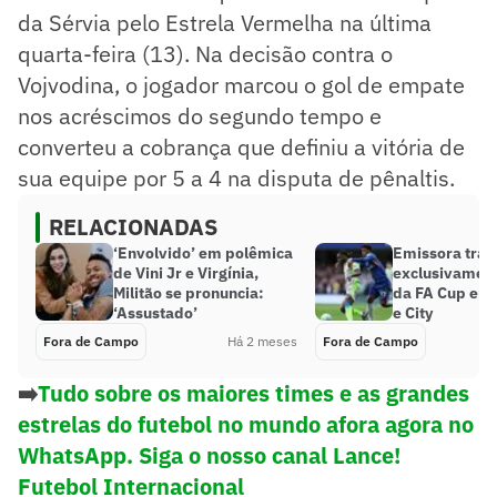
da Sérvia pelo Estrela Vermelha na última
quarta-feira (13). Na decisão contra o
Vojvodina, o jogador marcou o gol de empate
nos acréscimos do segundo tempo e
converteu a cobrança que definiu a vitória de
sua equipe por 5 a 4 na disputa de pênaltis.
RELACIONADAS
‘Envolvido’ em polêmica
Emissora tran
de Vini Jr e Virgínia,
exclusivamente
Militão se pronuncia:
da FA Cup ent
‘Assustado’
e City
Fora de Campo
Há 2 meses
Fora de Campo
➡️
Tudo sobre os maiores times e as grandes
estrelas do futebol no mundo afora agora no
WhatsApp. Siga o nosso canal Lance!
Futebol Internacional