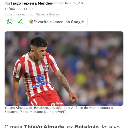
Por
Tiago Teixeira Mendes
•
Rio de Janeiro (RJ)
13/05/2026
11:50
Supervisionado
por
Nathalia Gomes
Favorite o Lance! no Google
Thiago Almada, ex-Botafogo, em ação pelo Atlético de Madrid contra o
Espanyol (Foto: Manaure Quintero/AFP)
O meia
Thiago Almada
, ex-
Botafogo
, foi alvo