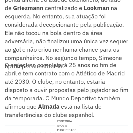
de
Griezmann
centralizado e
Lookman
na
esquerda. No entanto, sua atuação foi
considerada decepcionante pela publicação.
Ele não tocou na bola dentro da área
adversária, não finalizou uma única vez sequer
ao gol e não criou nenhuma chance para os
companheiros. No segundo tempo, Simeone
O argentino completará 25 anos no fim de
optou por substituí-lo.
abril e tem contrato com o Atlético de Madrid
até 2030. O clube, no entanto, estaria
disposto a ouvir propostas pelo jogador ao fim
da temporada. O Mundo Deportivo também
afirmou que
Almada
está na lista de
transferências do clube espanhol.
CONTINUA
APÓS A
PUBLICIDADE