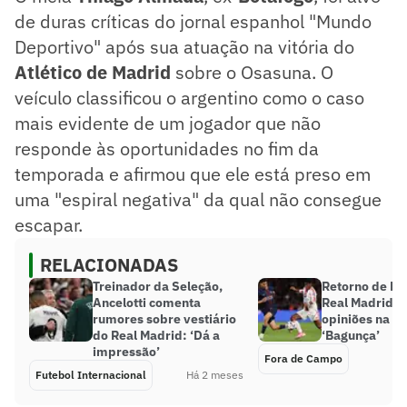
de duras críticas do jornal espanhol "Mundo
Deportivo" após sua atuação na vitória do
Atlético de Madrid
sobre o Osasuna. O
veículo classificou o argentino como o caso
mais evidente de um jogador que não
responde às oportunidades no fim da
temporada e afirmou que ele está preso em
uma "espiral negativa" da qual não consegue
escapar.
RELACIONADAS
Treinador da Seleção,
Retorno de En
Ancelotti comenta
Real Madrid d
rumores sobre vestiário
opiniões na w
do Real Madrid: ‘Dá a
‘Bagunça’
impressão’
Fora de Campo
Futebol Internacional
Há 2 meses