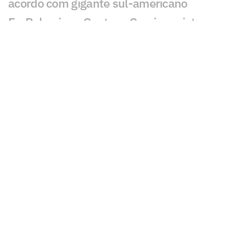
acordo com gigante sul-americano
Ex-Palmeiras, Gustavo Garcia projeta
nova temporada pelo Famalicão
Seleção Brasileira Sub-20 inicia
preparação na Granja Comary com foco
no Sul-Americano
Espanhóis repercutem supostas
exigências de Memphis ao Corinthians:
'Enlouqueceu'
Rick brilha em goleada do Talleres e
elogia Jorge Sampaoli
Aston Villa mira lateral do Atlético de