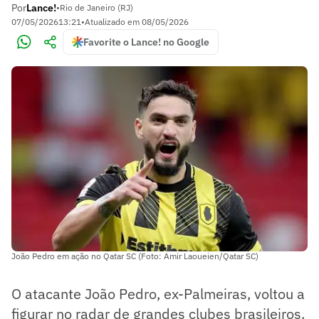
Por
Lance!
•
Rio de Janeiro (RJ)
07/05/2026
13:21
•
Atualizado em
08/05/2026
Favorite o Lance! no Google
João Pedro em ação no Qatar SC (Foto: Amir Laoueien/Qatar SC)
O atacante João Pedro, ex-Palmeiras, voltou a
figurar no radar de grandes clubes brasileiros.