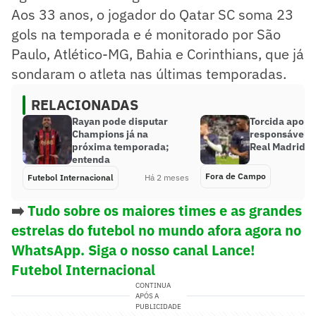
Aos 33 anos, o jogador do Qatar SC soma 23
gols na temporada e é monitorado por São
Paulo, Atlético-MG, Bahia e Corinthians, que já
sondaram o atleta nas últimas temporadas.
RELACIONADAS
Rayan pode disputar
Torcida apont
Champions já na
responsável e
próxima temporada;
Real Madrid: 
entenda
Fora de Campo
Futebol Internacional
Há 2 meses
➡️
Tudo sobre os maiores times e as grandes
estrelas do futebol no mundo afora agora no
WhatsApp. Siga o nosso canal Lance!
Futebol Internacional
CONTINUA
APÓS A
PUBLICIDADE