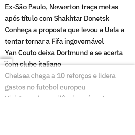
Ex-São Paulo, Newerton traça metas
após título com Shakhtar Donetsk
Conheça a proposta que levou a Uefa a
tentar tornar a Fifa ingovernável
Yan Couto deixa Dortmund e se acerta
com clube italiano
Chelsea chega a 10 reforços e lidera
gastos no futebol europeu
Vini Jr quebra o silêncio após retorno ao
Real Madrid
Ex-Vasco, Palacios é alvo de
investigação após operação contra