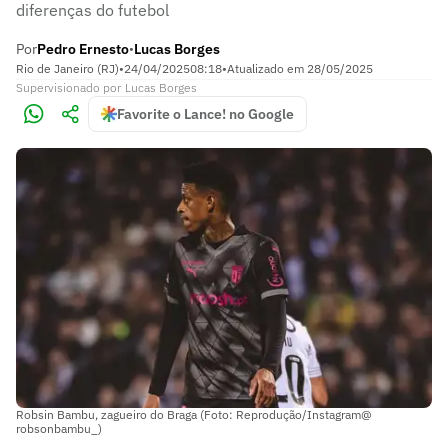
diferenças do futebol
Por
Pedro Ernesto
Lucas Borges
•
Rio de Janeiro (RJ)
•
24/04/2025
08:18
•
Atualizado em
28/05/2025
Supervisionado
por
Lucas Borges
Favorite o Lance! no Google
Robsin Bambu, zagueiro do Braga (Foto: Reprodução/Instagram@
robsonbambu_)