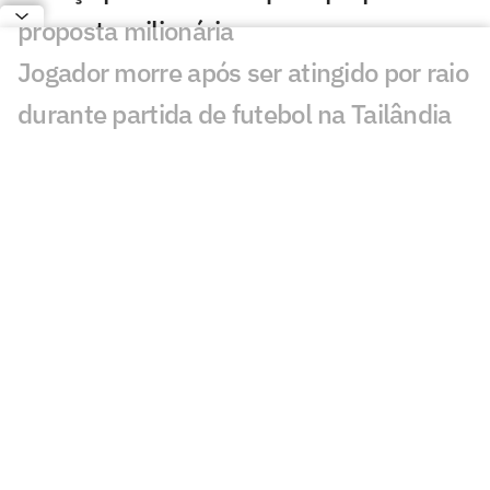
proposta milionária
Jogador morre após ser atingido por raio
durante partida de futebol na Tailândia
Europeus reagem a Estevão em Chelsea
x Juventus: 'Precisa'
Milan e Inter de Milão se enfrentam em
amistoso com homenagem a Franco
Baresi
Chelsea volta a perder na pré-
temporada, e brasileiros passam em
branco
Federação Chilena concede autorização