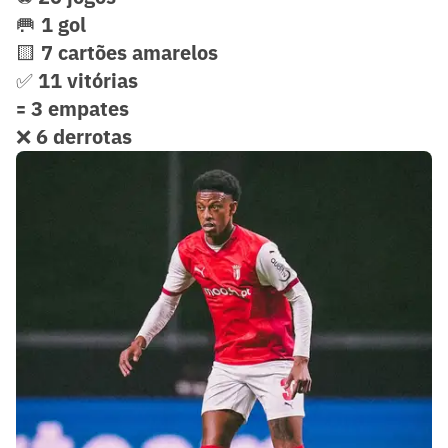
🥅
1 gol
🟨
7 cartões amarelos
✅
11 vitórias
🟰
3 empates
❌
6 derrotas