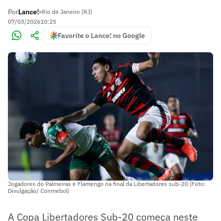
Por
Lance!
•
Rio de Janeiro (RJ)
07/03/2026
10:25
Favorite o Lance! no Google
Jogadores do Palmeiras e Flamengo na final da Libertadores sub-20 (Foto:
Divulgação/ Conmebol)
A Copa Libertadores Sub-20 começa neste