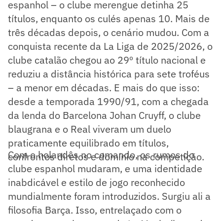
espanhol – o clube merengue detinha 25
títulos, enquanto os culés apenas 10. Mais de
três décadas depois, o cenário mudou. Com a
conquista recente da La Liga de 2025/2026, o
clube catalão chegou ao 29º título nacional e
reduziu a distância histórica para sete troféus
– a menor em décadas. E mais do que isso:
desde a temporada 1990/91, com a chegada
da lenda do Barcelona Johan Cruyff, o clube
blaugrana e o Real viveram um duelo
praticamente equilibrado em títulos,
Com o holandês no comando, os rumos do
confrontos diretos e domínio na competição.
clube espanhol mudaram, e uma identidade
inabdicável e estilo de jogo reconhecido
mundialmente foram introduzidos. Surgiu ali a
filosofia Barça. Isso, entrelaçado com o