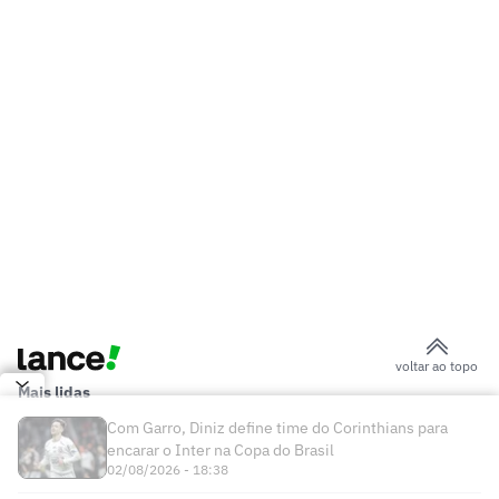
especial para Vozinha; entenda
Veja gol em Chelsea x Juventus: Edon
Zhegrova decide amistoso
AO VIVO: Acompanhe a quarta-feira
(05) do mercado da bola internacional
Arsenal avança por Bruno Guimarães e
encaminha acordo com Newcastle
Figo dispara contra plano de Infantino:
'Baixo, vergonhoso e egoísta'
Federação anuncia mudanças nas
regras de La Liga para 2026/27
Neymar vira manchete na Europa após