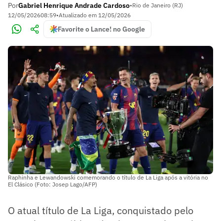
Por
Gabriel Henrique Andrade Cardoso
•
Rio de Janeiro (RJ)
12/05/2026
08:59
•
Atualizado em
12/05/2026
Favorite o Lance! no Google
Raphinha e Lewandowski comemorando o título de La Liga após a vitória no
El Clásico (Foto: Josep Lago/AFP)
O atual título de La Liga, conquistado pelo