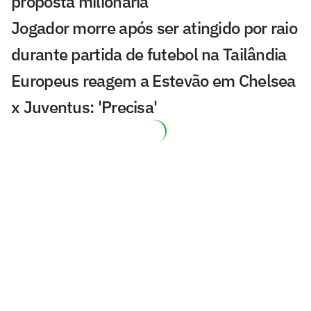
proposta milionária
Jogador morre após ser atingido por raio
durante partida de futebol na Tailândia
Europeus reagem a Estevão em Chelsea
x Juventus: 'Precisa'
Milan e Inter de Milão se enfrentam em
amistoso com homenagem a Franco
Baresi
Chelsea volta a perder na pré-
temporada, e brasileiros passam em
branco
Federação Chilena concede autorização