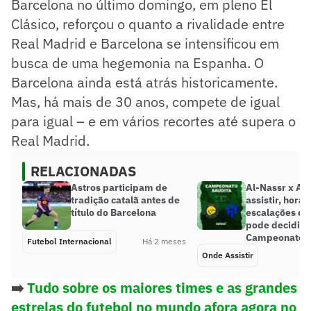
Barcelona no último domingo, em pleno El
Clásico, reforçou o quanto a rivalidade entre
Real Madrid e Barcelona se intensificou em
busca de uma hegemonia na Espanha. O
Barcelona ainda está atrás historicamente.
Mas, há mais de 30 anos, compete de igual
para igual – e em vários recortes até supera o
Real Madrid.
RELACIONADAS
Astros participam de
Al-Nassr x Al-
tradição catalã antes de
assistir, horár
título do Barcelona
escalações do
pode decidir o
Campeonato S
Futebol Internacional
Há 2 meses
Onde Assistir
➡️
Tudo sobre os maiores times e as grandes
estrelas do futebol no mundo afora agora no