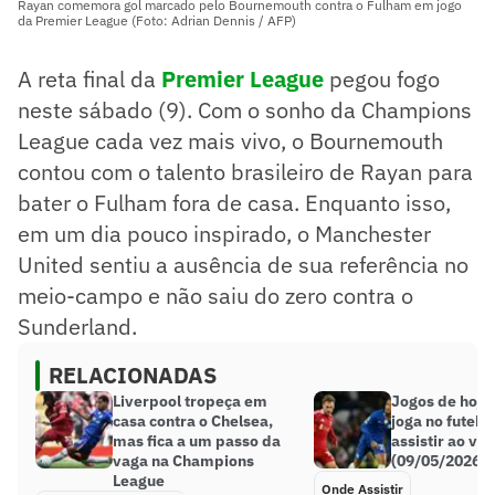
Rayan comemora gol marcado pelo Bournemouth contra o Fulham em jogo
da Premier League (Foto: Adrian Dennis / AFP)
A reta final da
Premier League
pegou fogo
neste sábado (9). Com o sonho da Champions
League cada vez mais vivo, o Bournemouth
contou com o talento brasileiro de Rayan para
bater o Fulham fora de casa. Enquanto isso,
em um dia pouco inspirado, o Manchester
United sentiu a ausência de sua referência no
meio-campo e não saiu do zero contra o
Sunderland.
RELACIONADAS
Liverpool tropeça em
Jogos de hoje
casa contra o Chelsea,
joga no futebo
mas fica a um passo da
assistir ao vi
vaga na Champions
(09/05/2026)
League
Onde Assistir