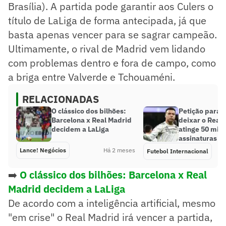
Brasília). A partida pode garantir aos Culers o
título de LaLiga de forma antecipada, já que
basta apenas vencer para se sagrar campeão.
Ultimamente, o rival de Madrid vem lidando
com problemas dentro e fora de campo, como
a briga entre Valverde e Tchouaméni.
RELACIONADAS
O clássico dos bilhões:
Petição para
Barcelona x Real Madrid
deixar o Real
decidem a LaLiga
atinge 50 mil
assinaturas
Lance! Negócios
Há 2 meses
Futebol Internacional
➡️
O clássico dos bilhões: Barcelona x Real
Madrid decidem a LaLiga
De acordo com a inteligência artificial, mesmo
"em crise" o Real Madrid irá vencer a partida,