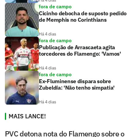
Há 4 dias
fora de campo
Cicinho debocha de suposto pedido
de Memphis no Corinthians
Há 4 dias
fora de campo
Publicação de Arrascaeta agita
torcedores do Flamengo: 'Vamos'
Há 4 dias
fora de campo
Ex-Fluminense dispara sobre
Zubeldía: 'Não tenho simpatia'
Há 4 dias
MAIS LANCE!
PVC detona nota do Flamengo sobre o