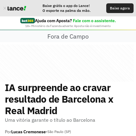
Baixe grátis o app do Lance!
Baixe agora
O esporte na palma da mão.
Ajuda com Aposta?
Fale com o assistente.
18+ Ministério da Fazenda adverte: Aposta não é investimento
Fora de Campo
IA surpreende ao cravar
resultado de Barcelona x
Real Madrid
Uma vitória garante o título ao Barcelona
Por
Lucas Cremonese
•
São Paulo (SP)