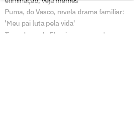
eliminação; veja memes
Puma, do Vasco, revela drama familiar:
'Meu pai luta pela vida'
Torcedores do Fluminense mandam
recado a Zubeldía: 'Constrangedor'
Decisão de Wilton em Fluminense x
Vasco revolta: 'Sem critério'
Decisão da arbitragem em Fortaleza x
Palmeiras choca: 'Claríssimo'
Torcedores enxergam falha de Fábio em
gol do Vasco: 'Feia'
Golaço de Brenner em Fluminense x