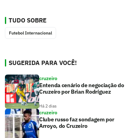
TUDO SOBRE
Futebol Internacional
SUGERIDA PARA VOCÊ!
cruzeiro
Entenda cenário de negociação do
Cruzeiro por Brian Rodríguez
Há 2 dias
cruzeiro
Clube russo faz sondagem por
Arroyo, do Cruzeiro