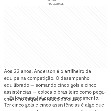
APÓS A
PUBLICIDADE
Aos 22 anos, Anderson é o artilheiro da
equipe na competição. O desempenho
equilibrado — somando cinco gols e cinco
assistências — coloca o brasileiro como peça-
— Estou muito feliz com o meu rendimento.
chave no esquema tático do clube.
Ter cinco gols e cinco assistências é algo que