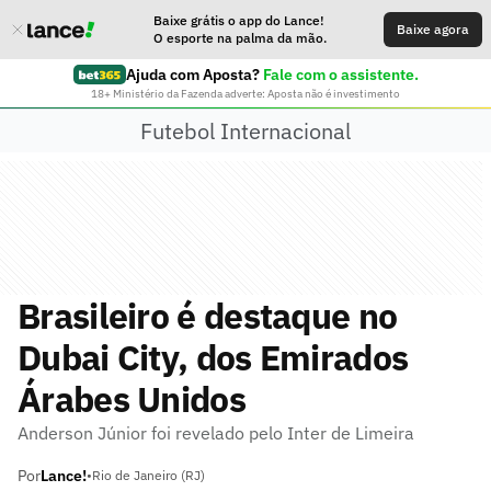
Baixe grátis o app do Lance!
Baixe agora
O esporte na palma da mão.
Ajuda com Aposta?
Fale com o assistente.
18+ Ministério da Fazenda adverte: Aposta não é investimento
Futebol Internacional
Brasileiro é destaque no
Dubai City, dos Emirados
Árabes Unidos
Anderson Júnior foi revelado pelo Inter de Limeira
Por
Lance!
•
Rio de Janeiro (RJ)