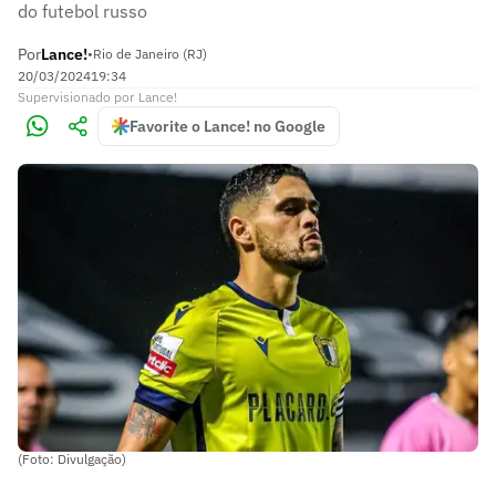
do futebol russo
Por
Lance!
•
Rio de Janeiro (RJ)
20/03/2024
19:34
Supervisionado
por
Lance!
Favorite o Lance! no Google
(Foto: Divulgação)