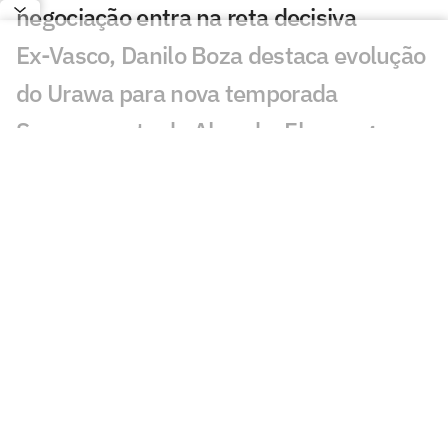
negociação entra na reta decisiva
Ex-Vasco, Danilo Boza destaca evolução
do Urawa para nova temporada
Sem resposta de Almada, Flamengo
avança por Luiz Henrique e prepara
proposta milionária
Jogador morre após ser atingido por raio
durante partida de futebol na Tailândia
Europeus reagem a Estevão em Chelsea
x Juventus: 'Precisa'
Milan e Inter de Milão se enfrentam em
amistoso com homenagem a Franco