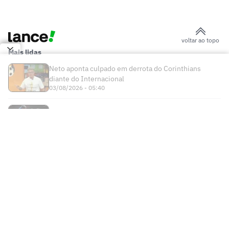
AO VIVO: Acompanhe a quinta-feira (06)
do mercado da bola internacional
River Plate vence disputa com
Flamengo e fecha acordo por Thiago
Almada por R$ 120 milhões
Leonardo Jardim e Filipe Luís são
sombras um do outro à frente de
Flamengo e Monaco
Jogos de hoje: quem joga no futebol e
onde assistir ao vivo – quinta-feira
(06/08/2026)
Messi brilha em primeiro jogo como