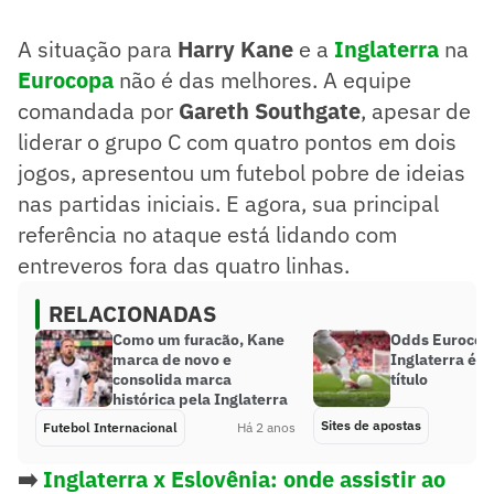
A situação para
Harry Kane
e a
Inglaterra
na
Eurocopa
não é das melhores. A equipe
comandada por
Gareth Southgate
, apesar de
liderar o grupo C com quatro pontos em dois
jogos, apresentou um futebol pobre de ideias
nas partidas iniciais. E agora, sua principal
referência no ataque está lidando com
entreveros fora das quatro linhas.
RELACIONADAS
Como um furacão, Kane
Odds Eurocop
marca de novo e
Inglaterra é f
consolida marca
título
histórica pela Inglaterra
Sites de apostas
Futebol Internacional
Há 2 anos
➡️
Inglaterra x Eslovênia: onde assistir ao