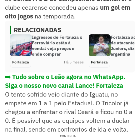
clube cearense concedeu apenas
um gol em
oito jogos
na temporada.
RELACIONADAS
Ingressos de Fortaleza x
Fortaleza ace
Ferroviário estão à
de atacante a
venda: veja preços e
Juniors, diz 
onde comprar
argentina
Fortaleza
Há 5 meses
Fortaleza
➡️ Tudo sobre o Leão agora no WhatsApp.
Siga o nosso novo canal Lance! Fortaleza
O tento sofrido veio diante do Iguatu, no
empate em 1 a 1 pelo Estadual. O Tricolor já
chegou a enfrentar o rival Ceará e ficou no 0 a
0. É possível que as equipes voltem a duelar
na final, sendo em confrontos de ida e volta.
CONTINUA