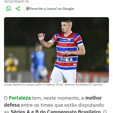
20/02/2026
07:30
Favorite o Lance! no Google
Lucas Gazal em campo pelo Fortaleza (Foto: Samuel Andrade/C2 Sports)
O
Fortalez
a
tem, neste momento, a
melhor
defesa
entre os times que estão disputando
as
Séries A e B do Campeonato Brasileiro
. O