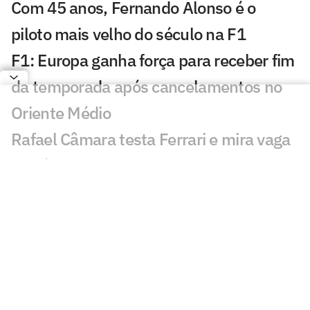
Com 45 anos, Fernando Alonso é o
piloto mais velho do século na F1
F1: Europa ganha força para receber fim
da temporada após cancelamentos no
Oriente Médio
Rafael Câmara testa Ferrari e mira vaga
na Fórmula 1 em 2027
Bortoleto é destaque em teste da Pirelli
após GP da Hungria
Presidente da Tchéquia é fotógrafo da
Fórmula 1 nas horas vagas
Opinião: com Bortoleto, novatos