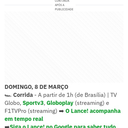
CONTINUA
APÓS A
PUBLICIDADE
DOMINGO, 8 DE MARÇO
🏎️
Corrida
- A partir de 1h (de Brasília) | TV
Globo,
Sportv3
,
Globoplay
(streaming) e
F1TVPro (streaming) ➡️
O Lance! acompanha
em tempo real
➡️
Siga o Lance! no Google para saber tudo