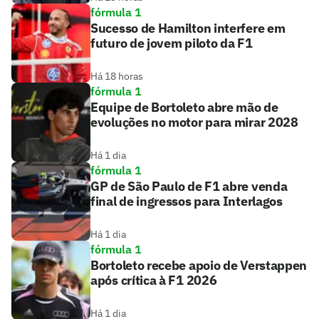
fórmula 1
Sucesso de Hamilton interfere em
futuro de jovem piloto da F1
Há 18 horas
fórmula 1
Equipe de Bortoleto abre mão de
evoluções no motor para mirar 2028
Há 1 dia
fórmula 1
GP de São Paulo de F1 abre venda
final de ingressos para Interlagos
Há 1 dia
fórmula 1
Bortoleto recebe apoio de Verstappen
após crítica à F1 2026
Há 1 dia