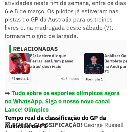
atividades neste fim de semana, entre os dias
6 e 8 de março. Os pilotos já estiveram nas
pistas do GP da Austrália para os treinos
livres e, na madrugada deste sábado (7),
formaram o grid de largada.
RELACIONADAS
F1: Leclerc diz que
Análise: Gabri
Ferrari está ‘um passo
Bortoleto prec
atrás’ dos rivais
na Audi para b
F1
Fórmula 1
Há 5 meses
Fórmula 1
➡️
Tudo sobre os esportes olímpicos agora
no WhatsApp. Siga o nosso novo canal
Lance! Olímpico
Tempo real da classificação do GP da
🏁
FIM DA CLASSIFICAÇÃO!
George Russell
Austrália de F1